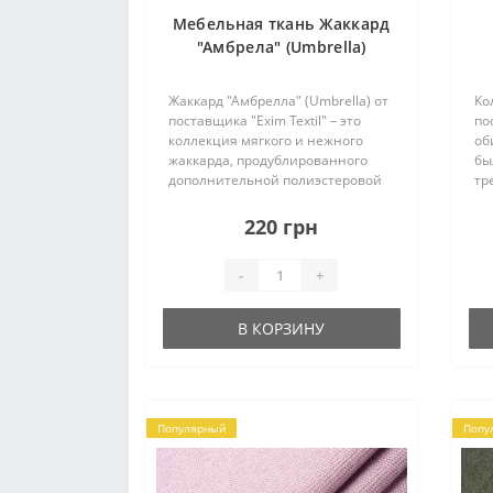
Мебельная ткань Жаккард
"Амбрела" (Umbrella)
Жаккард "Амбрелла" (Umbrella) от
Ко
поставщика "Exim Textil" – это
по
коллекция мягкого и нежного
об
жаккарда, продублированного
бы
дополнительной полиэстеровой
тр
основой. Это придает ткани
те
прочности и позволяет смело
тк
220 грн
использовать этот материал для
та
изготовления бо..
ха
-
+
де
В КОРЗИНУ
Популярный
Попу