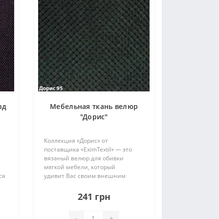
рд
Мебельная ткань велюр
"Дорис"
Коллекция «Дорис» от
поставщика «EximTextil» — это
вязаный велюр для обивки
мягкой мебели, который
ся
удивит Вас своим внешним
шие
видом и порадует тактильными
свойствами. У ткани интересный
241 грн
и
дизайн, который и выделяет ее
среди других велюров. Рисунок на
-
+