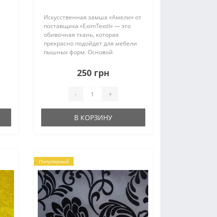
«Амели»
Искусственная замша «Амели» от
поставщика «EximTextil» — это
обивочная ткань, которая
прекрасно подойдет для мебели
пышных форм. Основой
материала является флис,
благодаря этому обивка идеально
250 грн
ложится на изделие, добавляя
ему видимый объем. Ткань оч..
-
+
В КОРЗИНУ
Популярный