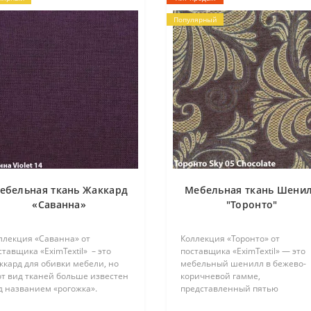
Популярный
ебельная ткань Жаккард
Мебельная ткань Шени
«Саванна»
"Торонто"
ллекция «Саванна» от
Коллекция «Торонто» от
ставщика «EximTextil» – это
поставщика «EximTextil» — это
ккард для обивки мебели, но
мебельный шенилл в бежево-
от вид тканей больше известен
коричневой гамме,
д названием «рогожка».
представленный пятью
лучил он такое определение
наиболее востребованными и