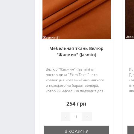
Мебельная ткань Велюр
"Жасмин" (Jasmin)
Велюр "Жасмин" (Jasmin) от
Ис
поставщика "Exim Textil" - это
("J
коллекция чрезвычайно мягкого
- 
и похожего на бархат велюра,
от
который идеально подходит для
лю
обивки изголовья кроватей,
Ос
пуфов, драпировки и
фл
254 грн
декорирования мебельных
ид
изделий, а также может
пр
-
+
использов..
В КОРЗИНУ