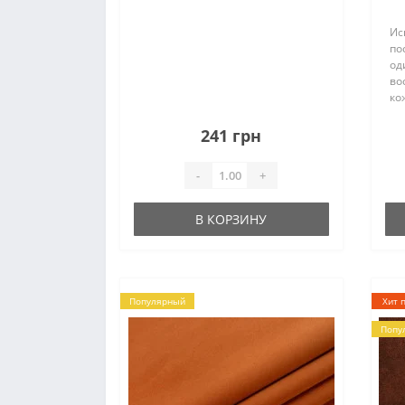
Ис
по
од
во
ко
по
фа
241 грн
на
ко
-
+
цве
В КОРЗИНУ
Популярный
Хит 
Попу