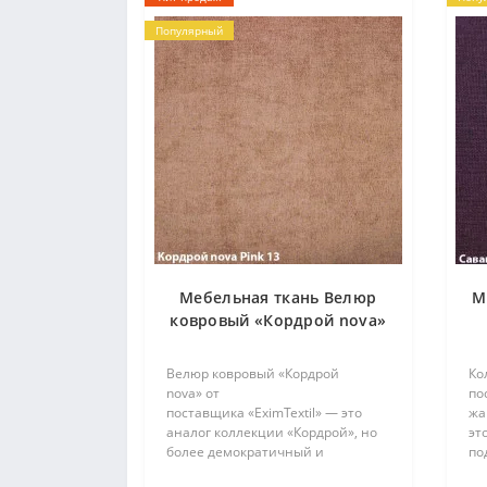
Популярный
Мебельная ткань Велюр
М
ковровый «Кордрой nova»
Велюр ковровый «Кордрой
Ко
nova» от
по
поставщика «EximTextil» — это
жа
аналог коллекции «Кордрой», но
эт
более демократичный и
по
доступный по цене.
По