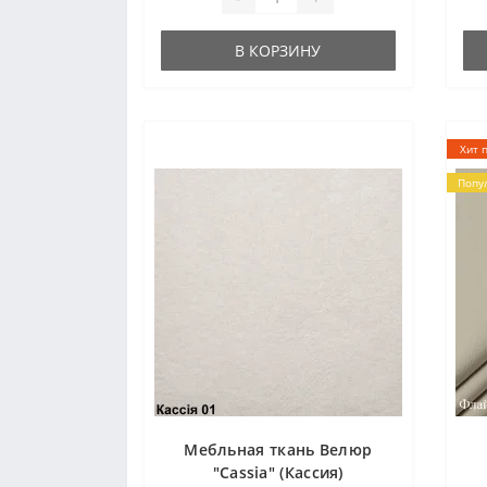
В КОРЗИНУ
Хит 
Попу
Мебльная ткань Велюр
"Cassia" (Кассия)