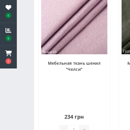
0
0
0
Мебельная ткань шенил
М
"Челси"
234 грн
-
+