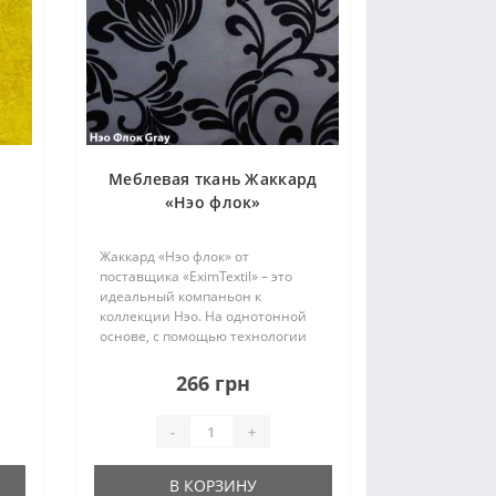
Меблевая ткань Жаккард
«Нэо флок»
Жаккард «Нэо флок» от
поставщика «EximTextil» – это
идеальный компаньон к
коллекции Нэо. На однотонной
основе, с помощью технологии
флокирования, сделан изящный
цветочный рисунок
266 грн
ми
(неориентированный). Благодаря
этому, при раскрое материала
-
+
остаются ми..
В КОРЗИНУ