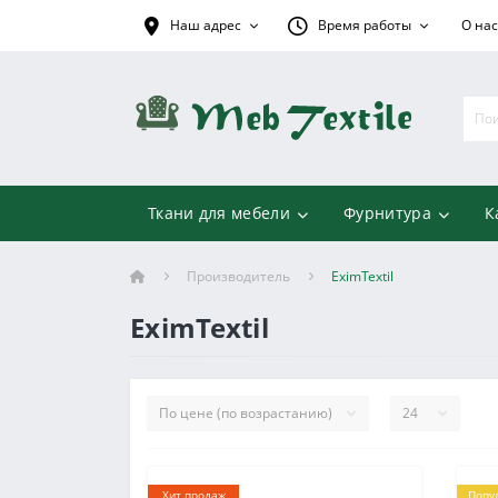
Наш адрес
Время работы
О нас
Ткани для мебели
Фурнитура
К
Производитель
EximTextil
EximTextil
Хит продаж
Попу