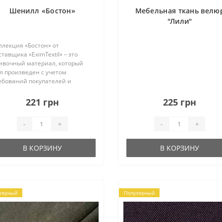
Шенилл «Бостон»
Мебельная ткань велю
"Лили"
ллекция «Бостон» от
ставщика «EximTextil» – это
ивочный материал, который
л произведен с учетом
ебований покупателей и
нденций на рынке мебельных
аней. Данный шенилл обладает
221 грн
225 грн
кими востребованными
рактеристиками, как
-
+
-
+
мократичная це..
В КОРЗИНУ
В КОРЗИНУ
лярный
Популярный