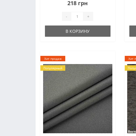
Использование при производстве
бл
218 грн
современных технологий
ко
позволило сохранить качество
ме
-
+
обивки и снизить ее
себестоимост..
В КОРЗИНУ
Хит продаж
Хит 
Популярный
Попу