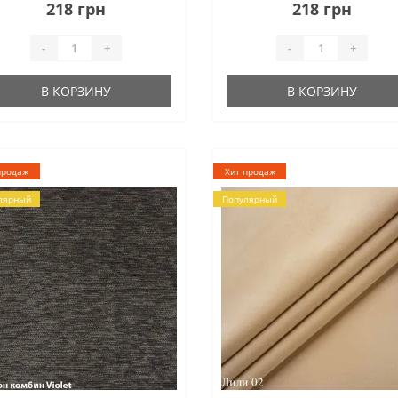
агодаря своей структуре,
подходящими ко многим
218 грн
218 грн
торая похожа на структуру
интерьерам цветодизайнами. 
шковины. Цветовая палит..
коллекции три вида рисунка:
-
+
-
+
первый это однотон с зерни..
В КОРЗИНУ
В КОРЗИНУ
продаж
Хит продаж
лярный
Популярный