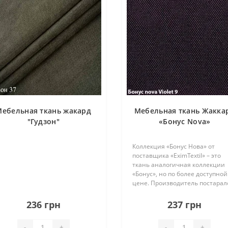
ебельная ткань жакард
Мебельная ткань Жакка
"Гудзон"
«Бонус Nova»
Коллекция «Бонус Нова» от
поставщика «EximTextil» – это
ткань аналогичная коллекции
«Бонус», но по более доступной
цене. Производитель постарал
максимально сохранить хоро
качества ткани, чтобы она
236 грн
237 грн
прекрасно подошла для мебел
повседневного испол..
-
+
-
+