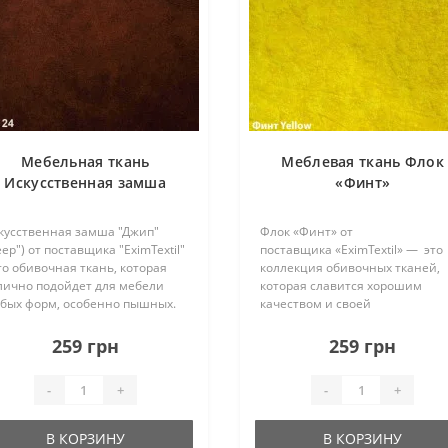
Мебельная ткань
Меблевая ткань Флок
Искусственная замша
«Финт»
"Джип" ("Jeep")
кусственная замша "Джип"
Флок «Финт» от
eep") от поставщика "EximTextil"
поставщика «EximTextil» — это
это обивочная ткань, которая
коллекция обивочных тканей,
лично подойдет для мебели
которая славится хорошим
бых форм, особенно пышных.
качеством и своей
новой материала является
практичностью. Она легко
ис, благодаря чему обивка
чистится и устойчива к когтям
259 грн
259 грн
еально ложится на изделие,
животных. Флок наделен таки
идавая ему ви..
свойствами, потому что у него
-
+
-
+
отсутствует плетен..
В КОРЗИНУ
В КОРЗИНУ