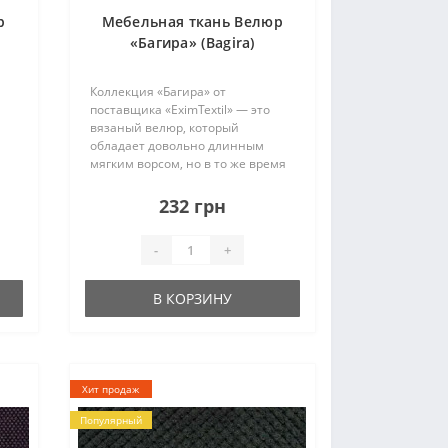
р
Мебельная ткань Велюр
«Багира» (Bagira)
Коллекция «Багира» от
поставщика «EximTextil» — это
вязаный велюр, который
обладает довольно длинным
мягким ворсом, но в то же время
показывает высокие показатели
износостойкости. Коллекция
232 грн
универсальна, благодаря своей
богатой цветовой палитре может..
-
+
В КОРЗИНУ
Хит продаж
Популярный