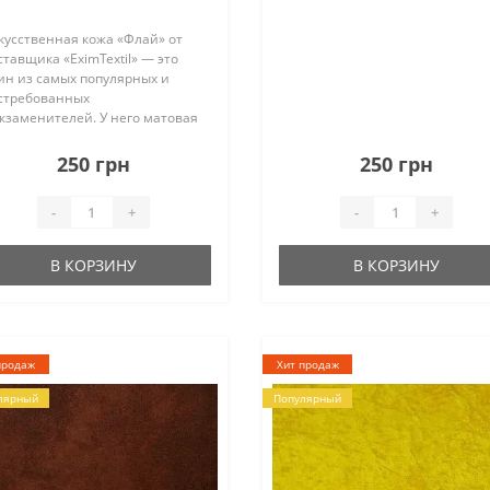
кусственная кожа «Флай» от
ставщика «EximTextil» — это
ин из самых популярных и
стребованных
жзаменителей. У него матовая
верхность и интересная
ктура, максимально схожая с
250 грн
250 грн
туральной кожей. Палитра
ллекции насчитывает 29
-
+
-
+
тов, сре..
В КОРЗИНУ
В КОРЗИНУ
продаж
Хит продаж
лярный
Популярный