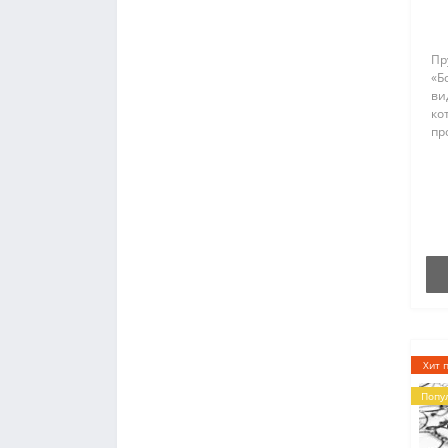
Пр
«Б
ви
ко
пр
Пр
со
пр
ря
от
Хит 
Попу