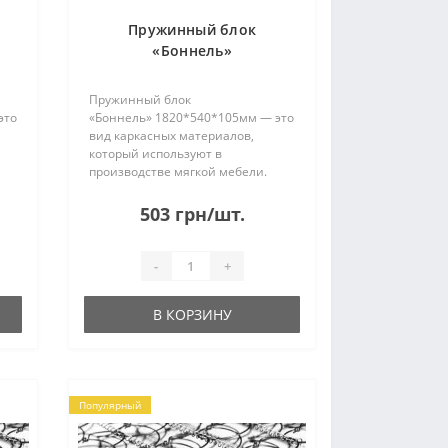
Пружинный блок
«Боннель»
1820*540*105мм
Пружинный блок
это
«Боннель» 1820*540*105мм — это
вид каркасных материалов,
который используют в
производстве мягкой мебели.
 и
Пружины изготовлены из стали и
соединены между собой
503 грн/шт.
22
проволокой. Без рамки. Имеет 22
и
ряда по 5 пружин в каждом. При
отправке..
-
+
В КОРЗИНУ
Популярный