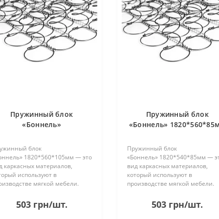
Пружинный блок
Пружинный блок
«Боннель»
«Боннель» 1820*560*85
1820*560*105мм
ужинный блок
Пружинный блок
оннель» 1820*560*105мм — это
«Боннель» 1820*540*85мм — э
д каркасных материалов,
вид каркасных материалов,
торый используют в
который используют в
оизводстве мягкой мебели.
производстве мягкой мебели.
ужины изготовлены из стали и
Пружины изготовлены из стали
единены между собой
соединены между собой
503 грн/шт.
503 грн/шт.
оволокой. Без рамки. Имеет 22
проволокой. Без рамки. Имеет 
да по 5 пружин в каждом. При
ряда по 5 пружин в каждом. Пр