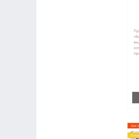
Пр
«Б
ви
ко
пр
Пр
со
пр
ря
от
Хит 
Попу