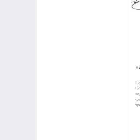
«
Пр
«Б
ви
ко
пр
Пр
со
пр
ря
отп