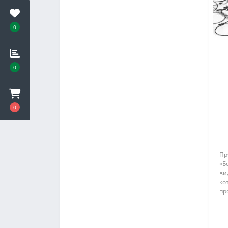
0
0
0
Пр
«Б
ви
ко
пр
Пр
со
пр
ря