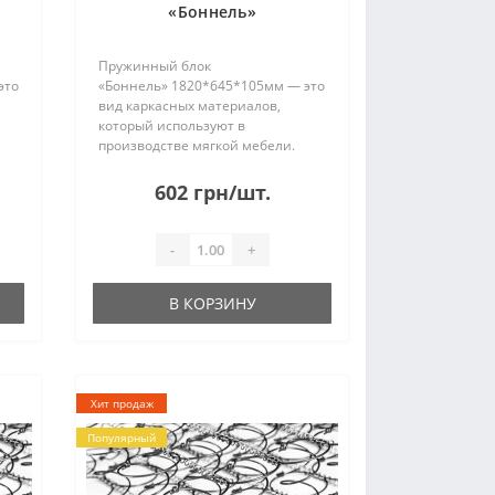
«Боннель»
1820*645*105мм
Пружинный блок
это
«Боннель» 1820*645*105мм — это
вид каркасных материалов,
который используют в
производстве мягкой мебели.
 и
Пружины изготовлены из стали и
соединены между собой
602 грн/шт.
22
проволокой. Без рамки. Имеет 22
и
ряда по 6 пружин в каждом. При
отправке..
-
+
В КОРЗИНУ
Хит продаж
Популярный