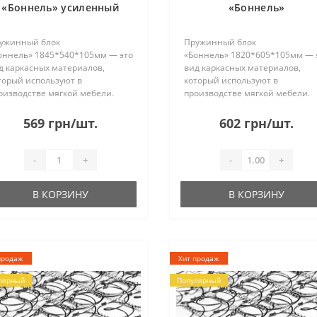
«Боннель» усиленный
«Боннель»
1845*540*105мм
1820*605*105мм
ужинный блок
Пружинный блок
оннель» 1845*540*105мм — это
«Боннель» 1820*605*105мм — 
д каркасных материалов,
вид каркасных материалов,
торый используют в
который используют в
оизводстве мягкой мебели.
производстве мягкой мебели.
ужины изготовлены из стали и
Пружины изготовлены из стали
единены между собой
соединены между собой
569 грн/шт.
602 грн/шт.
оволокой. Без рамки. Имеет 26
проволокой. Без рамки. Имеет 
дов по 5 пружин в каждом. При
ряда по 6 пружин в каждом. Пр
правк..
отправке..
-
+
-
+
В КОРЗИНУ
В КОРЗИНУ
продаж
Хит продаж
лярный
Популярный