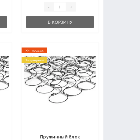
отправке..
-
+
В КОРЗИНУ
Хит продаж
Популярный
Пружинный блок