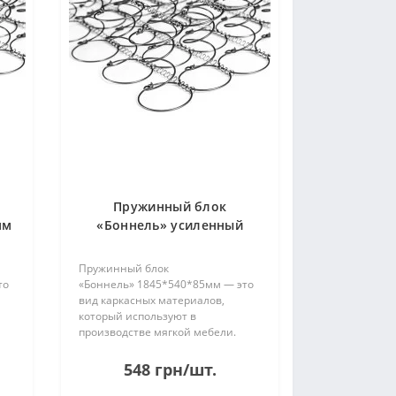
Пружинный блок
мм
«Боннель» усиленный
1845*540*85мм
Пружинный блок
то
«Боннель» 1845*540*85мм — это
вид каркасных материалов,
который используют в
производстве мягкой мебели.
 и
Пружины изготовлены из стали и
соединены между собой
548 грн/шт.
22
проволокой. Без рамки. Имеет 26
и
рядов по 5 пружин в каждом. При