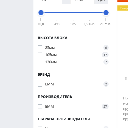
Попу
10,0
498
985
1,5 тыс.
2,0 тыс.
ВЫСОТА БЛОКА
85мм
6
105мм
17
130мм
7
БРЕНД
П
ЕММ
2
ПРОИЗВОДИТЕЛЬ
Пр
ис
ЕММ
27
пр
пр
СТАРАНА ПРОИЗВОДИТЕЛЯ
пр