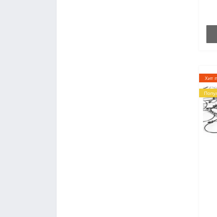
от
Хит 
Попу