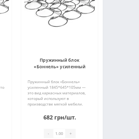
Пружинный блок
«Боннель» усиленный
1845*645*105мм
Пружинный блок «Боннель»
это
усиленный 1845*645*105мм —
это вид каркасных материалов,
который используют в
производстве мягкой мебели.
 и
Пружины изготовлены из стали и
соединены между собой
682 грн/шт.
26
проволокой. Без рамки. Имеет 26
..
рядов по 6 пружин в каждом. П..
-
+