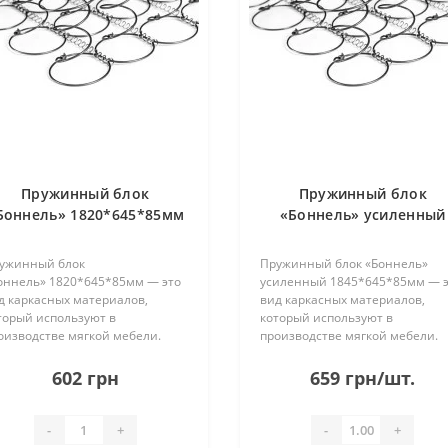
Пружинный блок
Пружинный блок
Боннель» 1820*645*85мм
«Боннель» усиленный
1845*645*85мм
ужинный блок
Пружинный блок «Боннель»
оннель» 1820*645*85мм — это
усиленный 1845*645*85мм — 
д каркасных материалов,
вид каркасных материалов,
торый используют в
который используют в
оизводстве мягкой мебели.
производстве мягкой мебели.
ужины изготовлены из стали и
Пружины изготовлены из стали
единены между собой
соединены между собой
602 грн
659 грн/шт.
оволокой. Без рамки. Имеет 22
проволокой. Без рамки. Имеет 
да по 6 пружин в каждом. При
рядов по 6 пружин в каждом. Пр
равке ..
-
+
-
+