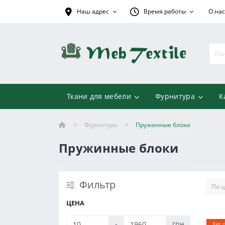
Наш адрес
Время работы
О нас
Ткани для мебели
Фурнитура
К
Фурнитура
Пружинные блоки
Пружинные блоки
Фильтр
ЦЕНА
-
грн
Хит 