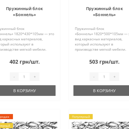
Пружинный блок
Пружинный блок
«Боннель»
«Боннель»
1820*430*105мм
1820*500*105мм
ужинный блок
Пружинный блок
оннель» 1820*430*105мм — это
«Боннель» 1820*500*105мм — 
д каркасных материалов,
вид каркасных материалов,
торый используют в
который используют в
оизводстве мягкой мебели.
производстве мягкой мебели.
ужины изготовлены из стали и
Пружины изготовлены из стали
единены между собой
соединены между собой
402 грн/шт.
503 грн/шт.
оволокой. Без рамки. Имеет 22
проволокой. Без рамки. Имеет 
да по 4 пружины в каждом. При
ряда по 5 пружин в каждом. Пр
правк..
отправке..
-
+
-
+
В КОРЗИНУ
В КОРЗИНУ
продаж
Популярный
лярный