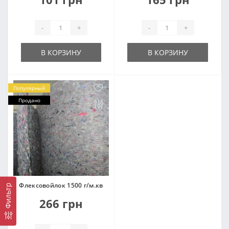
-
+
-
+
В КОРЗИНУ
В КОРЗИНУ
Популярный
Продано
Флексовойлок 1500 г/м.кв
Фильтр
266 грн