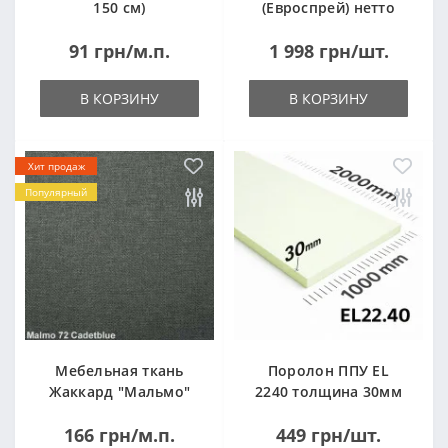
150 см)
(Евроспрей) нетто
14кг
91 грн/м.п.
1 998 грн/шт.
В КОРЗИНУ
В КОРЗИНУ
Хит продаж
Популярный
Мебельная ткань
Поролон ППУ EL
Жаккард "Мальмо"
2240 толщина 30мм
("Malmo")
лист 1,0*2,0м
166 грн/м.п.
449 грн/шт.
(1000x2000мм)