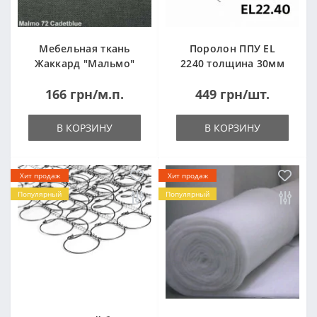
Мебельная ткань
Поролон ППУ EL
Жаккард "Мальмо"
2240 толщина 30мм
("Malmo")
лист 1,0*2,0м
166 грн/м.п.
449 грн/шт.
(1000x2000мм)
В КОРЗИНУ
В КОРЗИНУ
Хит продаж
Хит продаж
Популярный
Популярный