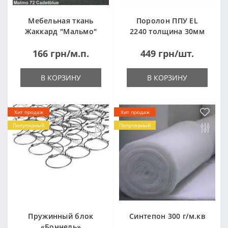
Мебельная ткань
Поролон ППУ EL
Жаккард "Мальмо"
2240 толщина 30мм
("Malmo")
лист 1,0*2,0м
166 грн/м.п.
449 грн/шт.
(1000x2000мм)
В КОРЗИНУ
В КОРЗИНУ
Хит продаж
Хит продаж
Популярный
Популярный
Пружинный блок
Синтепон 300 г/м.кв
«Боннель»