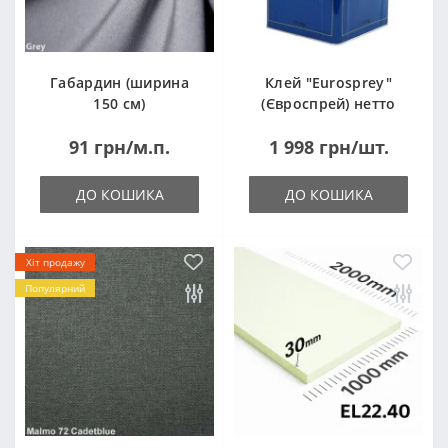
Габардин (ширина
Клей "Eurosprey"
150 см)
(Євроспрей) нетто
14кг
91 грн/м.п.
1 998 грн/шт.
ДО КОШИКА
ДО КОШИКА
Хіт продажу
Популярний