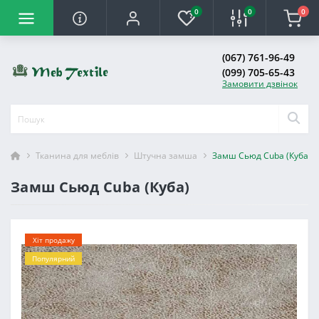
0
0
0
(067) 761-96-49
(099) 705-65-43
Замовити дзвінок
Тканина для меблів
Штучна замша
Замш Сьюд Cuba (Куба)
Замш Сьюд Cuba (Куба)
Хіт продажу
Популярний