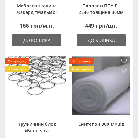
Меблева тканина
Поролон ППУ EL
Жакард "Мальмо"
2240 товщина 30мм
("Malmo")
лист 1,0*2,0м
166 грн/м.п.
449 грн/шт.
(1000x2000мм)
ДО КОШИКА
ДО КОШИКА
Хіт продажу
Хіт продажу
Популярний
Популярний
Пружинний блок
Синтепон 300 г/м.кв
«Боннель»
1820*500*105мм