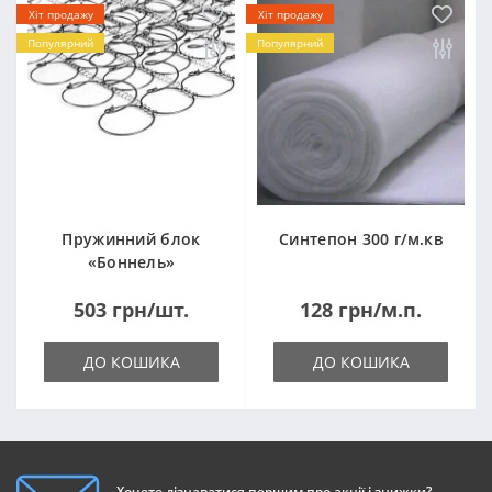
Хіт продажу
Хіт продажу
Популярний
Популярний
Пружинний блок
Синтепон 300 г/м.кв
«Боннель»
1820*500*105мм
503 грн/шт.
128 грн/м.п.
ДО КОШИКА
ДО КОШИКА
Хочете дізнаватися першим про акції і знижки?