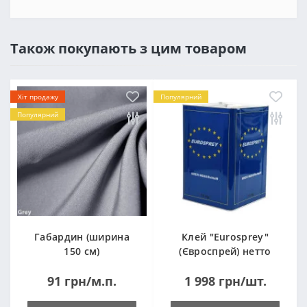
Також покупають з цим товаром
Хіт продажу
Популярний
Популярний
Габардин (ширина
Клей "Eurosprey"
150 см)
(Євроспрей) нетто
14кг
91 грн/м.п.
1 998 грн/шт.