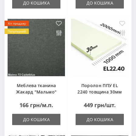
ДО КОШИКА
ДО КОШИКА
Хіт продажу
Популярний
Меблева тканина
Поролон ППУ EL
Жакард "Мальмо"
2240 товщина 30мм
("Malmo")
лист 1,0*2,0м
166 грн/м.п.
449 грн/шт.
(1000x2000мм)
ДО КОШИКА
ДО КОШИКА