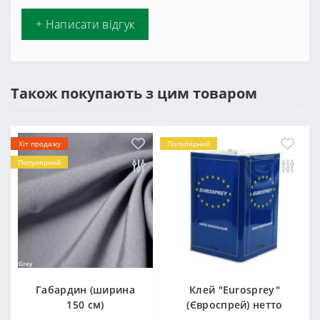
+ Написати відгук
Також покупають з цим товаром
Хіт продажу
Популярний
Популярний
Габардин (ширина
Клей "Eurosprey"
150 см)
(Євроспрей) нетто
14кг