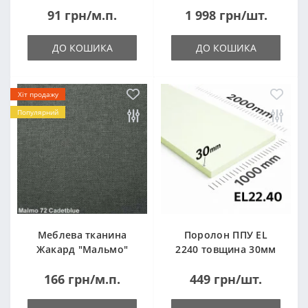
91 грн/м.п.
1 998 грн/шт.
ДО КОШИКА
ДО КОШИКА
Хіт продажу
Популярний
Меблева тканина
Поролон ППУ EL
Жакард "Мальмо"
2240 товщина 30мм
("Malmo")
лист 1,0*2,0м
166 грн/м.п.
449 грн/шт.
(1000x2000мм)