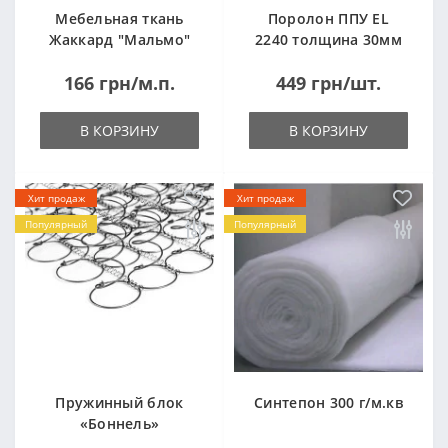
Мебельная ткань
Поролон ППУ EL
Жаккард "Мальмо"
2240 толщина 30мм
("Malmo")
лист 1,0*2,0м
166 грн/м.п.
449 грн/шт.
(1000x2000мм)
В КОРЗИНУ
В КОРЗИНУ
Хит продаж
Хит продаж
Популярный
Популярный
Пружинный блок
Синтепон 300 г/м.кв
«Боннель»
1820*500*105мм