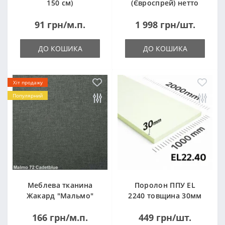
150 см)
(Євроспрей) нетто
14кг
91 грн/м.п.
1 998 грн/шт.
ДО КОШИКА
ДО КОШИКА
Хіт продажу
Популярний
Меблева тканина
Поролон ППУ EL
Жакард "Мальмо"
2240 товщина 30мм
("Malmo")
лист 1,0*2,0м
166 грн/м.п.
449 грн/шт.
(1000x2000мм)