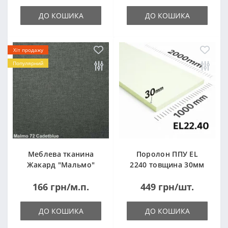
ДО КОШИКА
ДО КОШИКА
Хіт продажу
Популярний
Меблева тканина
Поролон ППУ EL
Жакард "Мальмо"
2240 товщина 30мм
("Malmo")
лист 1,0*2,0м
166 грн/м.п.
449 грн/шт.
(1000x2000мм)
ДО КОШИКА
ДО КОШИКА