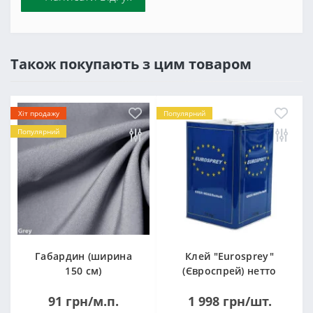
Також покупають з цим товаром
Хіт продажу
Популярний
Популярний
Габардин (ширина
Клей "Eurosprey"
150 см)
(Євроспрей) нетто
14кг
91 грн/м.п.
1 998 грн/шт.