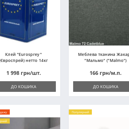
Клей "Eurosprey"
Меблева тканина Жака
(Євроспрей) нетто 14кг
"Мальмо" ("Malmo")
1 998 грн/шт.
166 грн/м.п.
ДО КОШИКА
ДО КОШИКА
одажу
Популярний
рний