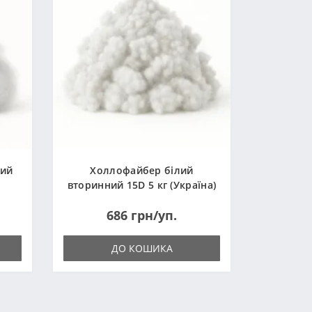
ний
Холлофайбер білий
вторинний 15D 5 кг (Україна)
686 грн/уп.
ДО КОШИКА