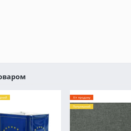
товаром
рний
Хіт продажу
Популярний