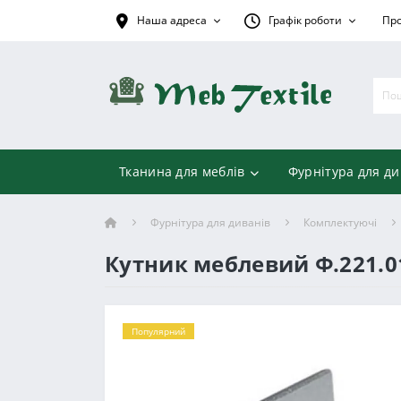
Наша адреса
Графік роботи
Про
Тканина для меблів
Фурнітура для ди
Фурнітура для диванів
Комплектуючі
Кутник меблевий Ф.221.0
Популярний