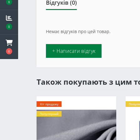
Відгуків (0)
0
0
Немає відгуків про цей товар.
+ Написати відгук
0
Також покупають з цим 
Хіт продажу
Популя
Популярний