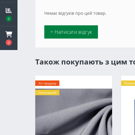
Немає відгуків про цей товар.
0
+ Написати відгук
0
Також покупають з цим 
Хіт продажу
Популя
Популярний