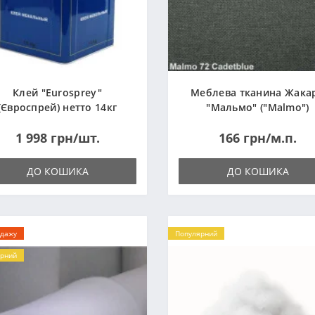
Клей "Eurosprey"
Меблева тканина Жака
(Євроспрей) нетто 14кг
"Мальмо" ("Malmo")
1 998 грн/шт.
166 грн/м.п.
ДО КОШИКА
ДО КОШИКА
одажу
Популярний
рний