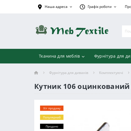
Наша адреса
Графік роботи
Про
Тканина для меблів
Фурнітура для ди
Фурнітура для диванів
Комплектуючі
Кутник 106 оцинкований
Хіт продажу
Популярний
Продано