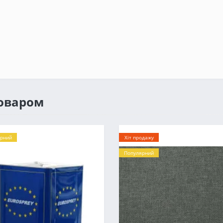
товаром
рний
Хіт продажу
Популярний