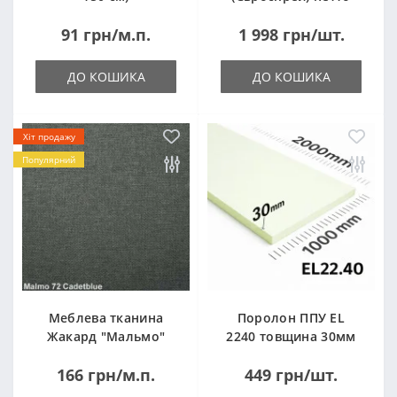
14кг
91 грн/м.п.
1 998 грн/шт.
ДО КОШИКА
ДО КОШИКА
Хіт продажу
Популярний
Меблева тканина
Поролон ППУ EL
Жакард "Мальмо"
2240 товщина 30мм
("Malmo")
лист 1,0*2,0м
166 грн/м.п.
449 грн/шт.
(1000x2000мм)