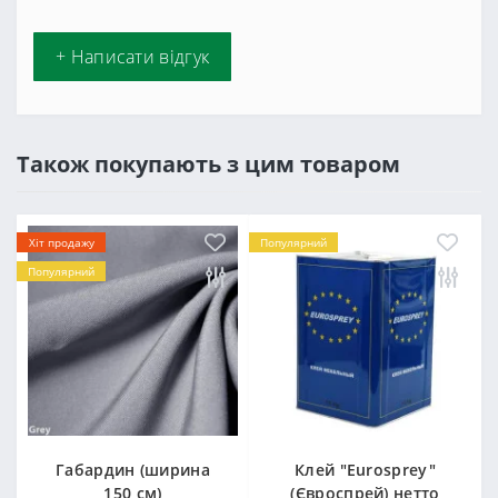
+ Написати відгук
Також покупають з цим товаром
Хіт продажу
Популярний
Популярний
Габардин (ширина
Клей "Eurosprey"
150 см)
(Євроспрей) нетто