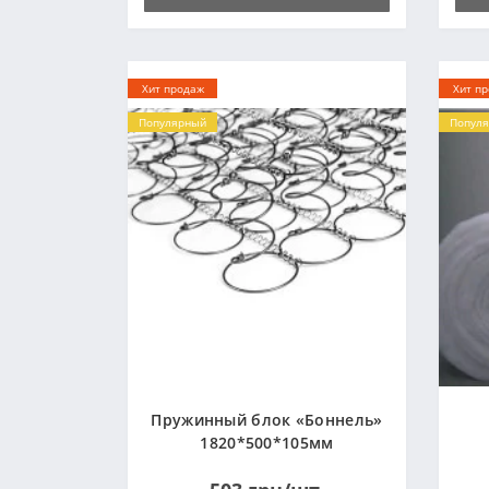
Хит продаж
Хит п
Популярный
Попул
Пружинный блок «Боннель»
1820*500*105мм