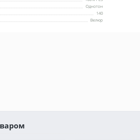
Однотон
140
Велюр
оваром