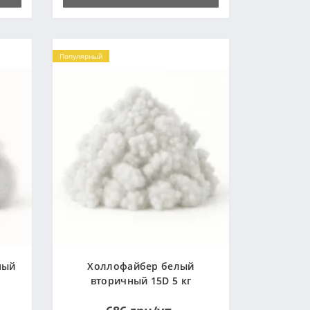
Популярный
ный
Холлофайбер белый
вторичный 15D 5 кг
(Украина)