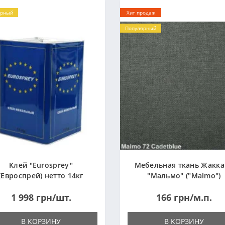
ярный
Хит продаж
Популярный
Клей "Eurosprey"
Мебельная ткань Жакк
(Евроспрей) нетто 14кг
"Мальмо" ("Malmo")
1 998 грн/шт.
166 грн/м.п.
В КОРЗИНУ
В КОРЗИНУ