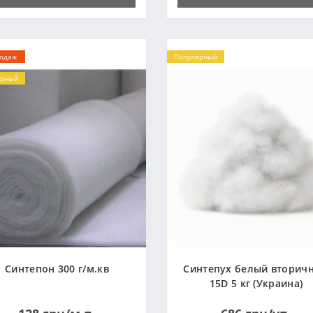
родаж
Популярный
ярный
Синтепон 300 г/м.кв
Синтепух белый вторич
15D 5 кг (Украина)