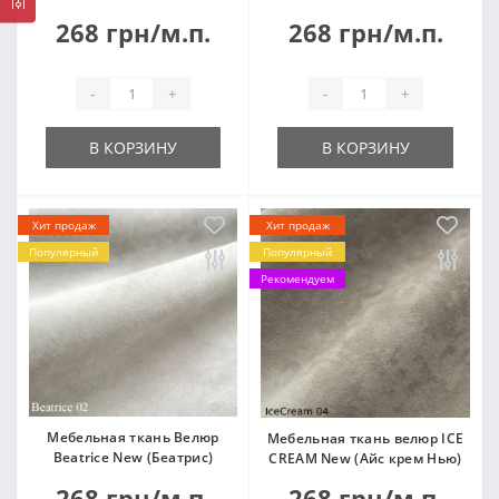
268 грн/м.п.
268 грн/м.п.
-
+
-
+
В КОРЗИНУ
В КОРЗИНУ
Хит продаж
Хит продаж
Популярный
Популярный
Рекомендуем
Мебельная ткань Велюр
Мебельная ткань велюр ICE
Beatrice New (Беатрис)
CREAM New (Айс крем Нью)
268 грн/м.п.
268 грн/м.п.