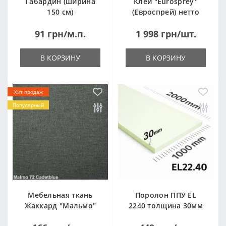
Габардин (ширина
Клей "Eurosprey"
150 см)
(Евроспрей) нетто
14кг
91 грн/м.п.
1 998 грн/шт.
В КОРЗИНУ
В КОРЗИНУ
Хит продаж
Популярный
Мебельная ткань
Поролон ППУ EL
Жаккард "Мальмо"
2240 толщина 30мм
("Malmo")
лист 1,0*2,0м