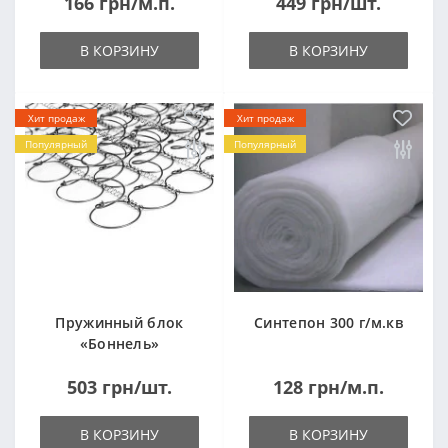
166 грн/м.п.
449 грн/шт.
(1000x2000мм)
В КОРЗИНУ
В КОРЗИНУ
Хит продаж
Хит продаж
Популярный
Популярный
Пружинный блок
Синтепон 300 г/м.кв
«Боннель»
1820*500*105мм
503 грн/шт.
128 грн/м.п.
В КОРЗИНУ
В КОРЗИНУ