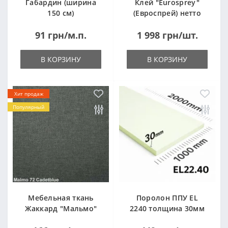
Габардин (ширина
Клей "Eurosprey"
150 см)
(Евроспрей) нетто
14кг
91 грн/м.п.
1 998 грн/шт.
В КОРЗИНУ
В КОРЗИНУ
Хит продаж
Популярный
Мебельная ткань
Поролон ППУ EL
Жаккард "Мальмо"
2240 толщина 30мм
("Malmo")
лист 1,0*2,0м