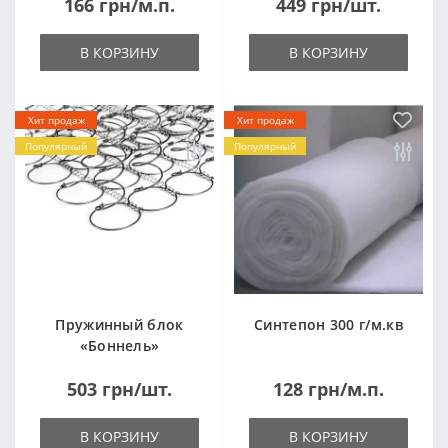
166 грн/м.п.
449 грн/шт.
(1000x2000мм)
В КОРЗИНУ
В КОРЗИНУ
Хит продаж
Хит продаж
Популярный
Популярный
Пружинный блок
Синтепон 300 г/м.кв
«Боннель»
1820*500*105мм
503 грн/шт.
128 грн/м.п.
В КОРЗИНУ
В КОРЗИНУ