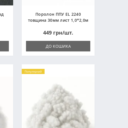
рд
Поролон ППУ EL 2240
товщина 30мм лист 1,0*2,0м
(1000x2000мм)
449 грн/шт.
ДО КОШИКА
Популярний