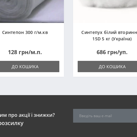
Синтепон 300 г/м.кв
Синтепух білий вторин
15D 5 кг (Україна)
128 грн/м.п.
686 грн/уп.
ДО КОШИКА
ДО КОШИКА
м про акції і знижки?
розсилку