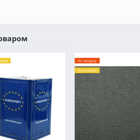
товаром
рний
Хіт продажу
Популярний