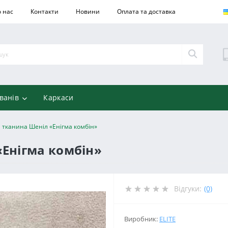
 нас
Контакти
Новини
Оплата та доставка
ванів
Каркаси
 тканина Шеніл «Енігма комбін»
Енігма комбін»
Відгуки:
(0)
Виробник:
ELITE