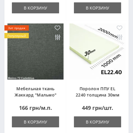
В КОРЗИНУ
В КОРЗИНУ
Хит продаж
Популярный
Мебельная ткань
Поролон ППУ EL
Жаккард "Мальмо"
2240 толщина 30мм
("Malmo")
лист 1,0*2,0м
166 грн/м.п.
449 грн/шт.
(1000x2000мм)
В КОРЗИНУ
В КОРЗИНУ