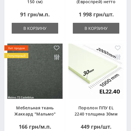
150 см)
(Евроспрей) нетто
14кг
91 грн/м.п.
1 998 грн/шт.
В КОРЗИНУ
В КОРЗИНУ
Хит продаж
Популярный
Мебельная ткань
Поролон ППУ EL
Жаккард "Мальмо"
2240 толщина 30мм
("Malmo")
лист 1,0*2,0м
166 грн/м.п.
449 грн/шт.
(1000x2000мм)