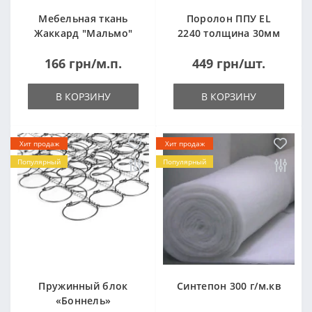
Мебельная ткань
Поролон ППУ EL
Жаккард "Мальмо"
2240 толщина 30мм
("Malmo")
лист 1,0*2,0м
166 грн/м.п.
449 грн/шт.
(1000x2000мм)
В КОРЗИНУ
В КОРЗИНУ
Хит продаж
Хит продаж
Популярный
Популярный
Пружинный блок
Синтепон 300 г/м.кв
«Боннель»