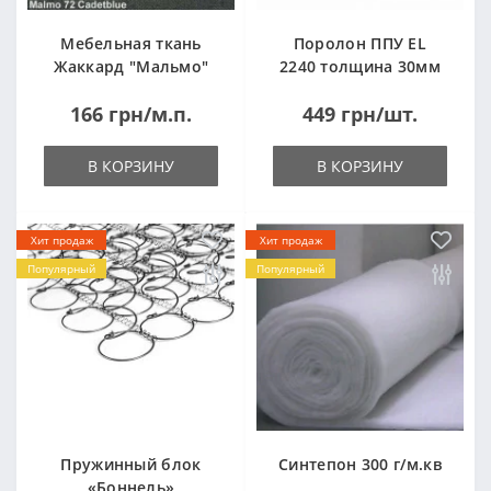
Мебельная ткань
Поролон ППУ EL
Жаккард "Мальмо"
2240 толщина 30мм
("Malmo")
лист 1,0*2,0м
166 грн/м.п.
449 грн/шт.
(1000x2000мм)
В КОРЗИНУ
В КОРЗИНУ
Хит продаж
Хит продаж
Популярный
Популярный
Пружинный блок
Синтепон 300 г/м.кв
«Боннель»