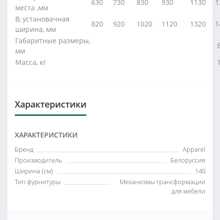
630
730
830
930
1130
1
места ,мм
В, установачная
820
920
1020
1120
1320
1
ширина, мм
Габаритные размеры,
В
мм
Масса, кг
1
Характеристики
ХАРАКТЕРИСТИКИ
Бренд
Apparel
Производитель
Белоруссия
Ширина (см)
140
Тип фурнитуры
Механизмы трансформации
для мебели