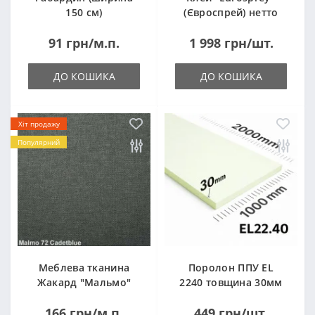
150 см)
(Євроспрей) нетто
14кг
91 грн/м.п.
1 998 грн/шт.
ДО КОШИКА
ДО КОШИКА
Хіт продажу
Популярний
Меблева тканина
Поролон ППУ EL
Жакард "Мальмо"
2240 товщина 30мм
("Malmo")
лист 1,0*2,0м
166 грн/м.п.
449 грн/шт.
(1000x2000мм)