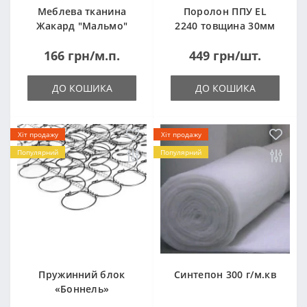
Меблева тканина
Поролон ППУ EL
Жакард "Мальмо"
2240 товщина 30мм
("Malmo")
лист 1,0*2,0м
166 грн/м.п.
449 грн/шт.
(1000x2000мм)
ДО КОШИКА
ДО КОШИКА
Хіт продажу
Хіт продажу
Популярний
Популярний
Пружинний блок
Синтепон 300 г/м.кв
«Боннель»
1820*500*105мм