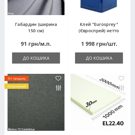
Габардин (ширина
Клей "Eurosprey"
150 см)
(Євроспрей) нетто
14кг
91 грн/м.п.
1 998 грн/шт.
ДО КОШИКА
ДО КОШИКА
Хіт продажу
Популярний