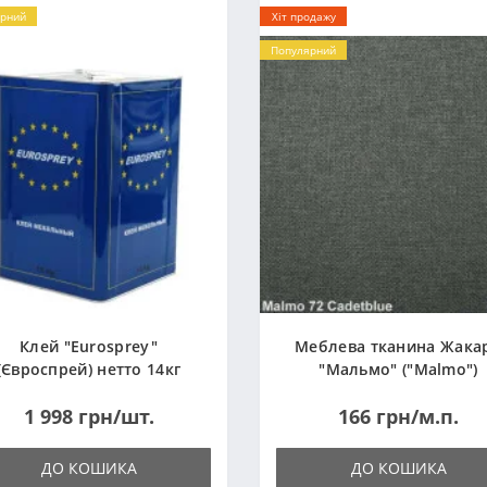
рний
Хіт продажу
Популярний
Клей "Eurosprey"
Меблева тканина Жака
(Євроспрей) нетто 14кг
"Мальмо" ("Malmo")
1 998 грн/шт.
166 грн/м.п.
ДО КОШИКА
ДО КОШИКА