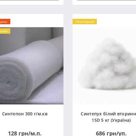
одажу
Популярний
рний
Синтепон 300 г/м.кв
Синтепух білий вторин
15D 5 кг (Україна)
128 грн/м.п.
686 грн/уп.