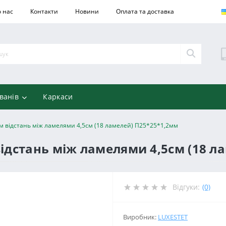
 нас
Контакти
Новини
Оплата та доставка
ванів
Каркаси
м відстань між ламелями 4,5см (18 ламелей) П25*25*1,2мм
відстань між ламелями 4,5см (18 л
Відгуки:
(0)
Виробник:
LUXESTET