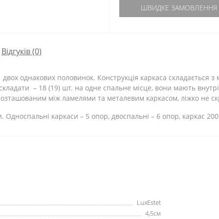
ШВИДКЕ ЗАМОВЛЕННЯ
Відгуків (0)
 двох однакових половинок. Конструкція каркаса складається з м
 складати – 18 (19) шт. на одне спальне місце, вони мають внут
 розташованим між ламелями та металевим каркасом, ліжко не с
Односпальні каркаси – 5 опор, двоспальні – 6 опор, каркас 200
LuxEstet
4,5см