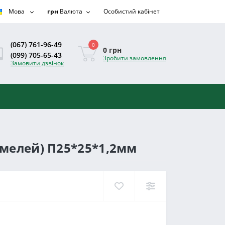
Мова
грн
Валюта
Особистий кабінет
(067) 761-96-49
0
0 грн
(099) 705-65-43
Зробити замовлення
Замовити дзвінок
амелей) П25*25*1,2мм