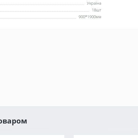
Україна
18шт
900*1900мм
товаром