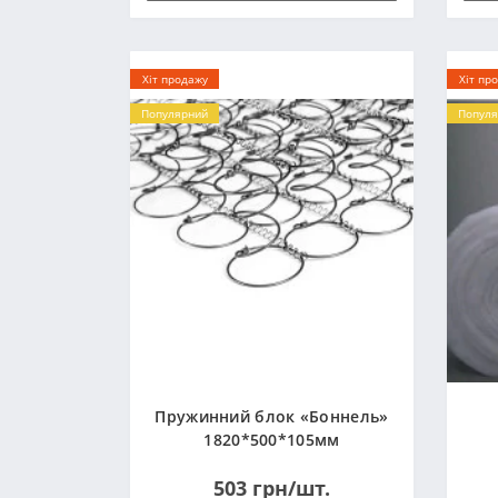
Хіт продажу
Хіт пр
Популярний
Популя
Пружинний блок «Боннель»
1820*500*105мм
503 грн/шт.