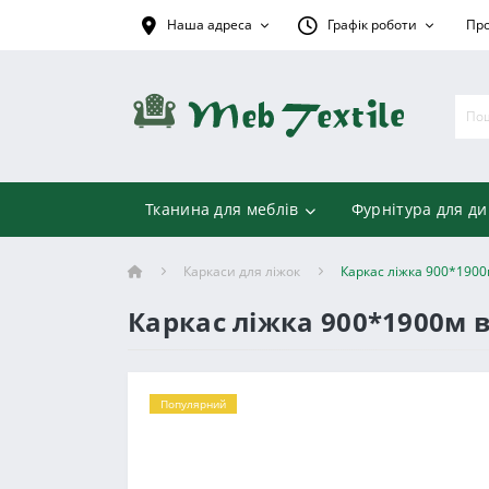
Наша адреса
Графік роботи
Про
Тканина для меблів
Фурнітура для ди
Каркаси для ліжок
Каркас ліжка 900*1900
Каркас ліжка 900*1900м 
Популярний