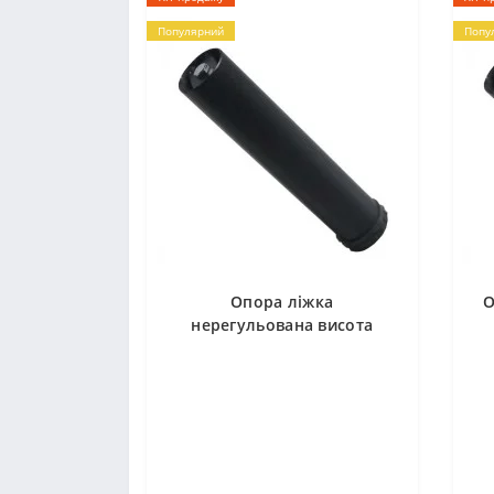
Популярний
Попу
Опора ліжка
О
нерегульована висота
250мм