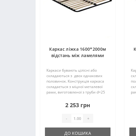
Каркас ліжка 1600*2000м
К
відстань між ламелями
4,5см (38 ламелей)
П25*25*1,2мм
Каркаси бувають цілісні або
Ка
складаються з двох однакових
ск
половинок. Конструкція каркаса
по
складається з міцної металевої
ск
рами, виготовленої з труби d=25
ра
мм і ламелей. Їх кількість може
мм
складати – 18 (19) шт. на одне
ск
2 253 грн
спальне місце, вони..
мі
-
+
ДО КОШИКА