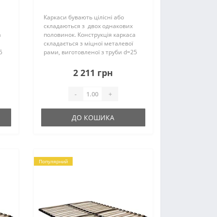
4,5см (36 ламелей)
м
П25*25*1,2мм
Каркаси бувають цілісні або
складаються з двох однакових
а
половинок. Конструкція каркаса
складається з міцної металевої
5
рами, виготовленої з труби d=25
мм і ламелей. Їх кількість може
складати – 18 (19) шт. на одне
2 211 грн
спальне місце, вони..
-
+
ДО КОШИКА
Популярний