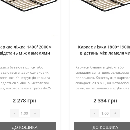
аркас ліжка 1400*2000м
Каркас ліжка 1800*190
відстань між ламелями
відстань між ламелям
2.5см (46 ламелей)
4,5см (36 ламелей)
П25*25*1,2мм
П25*25*1,2мм
ркаси бувають цілісні або
Каркаси бувають цілісні або
ладаються з двох однакових
складаються з двох однакових
ловинок. Конструкція каркаса
половинок. Конструкція каркас
ладається з міцної металевої
складається з міцної металевої
ми, виготовленої з труби d=25
рами, виготовленої з труби d=2
 і ламелей. Їх кількість може
мм і ламелей. Їх кількість може
ладати –23 шт. на одне спальне
складати – 18 (19) шт. на одне
2 278 грн
2 334 грн
сце, вони мають..
спальне місце, вони..
-
+
-
+
ДО КОШИКА
ДО КОШИКА