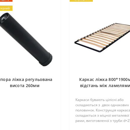
лярний
пора ліжка регульована
Каркас ліжка 800*1900
висота 260мм
відстань між ламелям
4,5см (18 ламелей)
П25*25*1,2мм
Каркаси бувають цілісні або
складаються з двох однакових
половинок. Конструкція каркас
складається з міцної металевої
рами, виготовленої з труби d=2
мм і ламелей. Їх кількість може