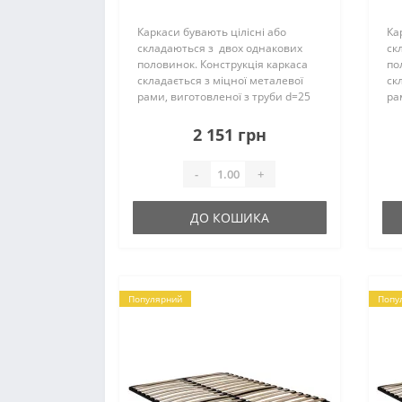
ламелями 2,5см (23
ламелей) П25*25*1,2мм
Каркаси бувають цілісні або
Ка
складаються з двох однакових
ск
половинок. Конструкція каркаса
по
складається з міцної металевої
ск
рами, виготовленої з труби d=25
ра
мм і ламелей. Їх кількість може
мм
складати – 22 (23) шт. на одне
ск
2 151 грн
спальне місце, вони..
сп
-
+
ДО КОШИКА
Популярний
Попу