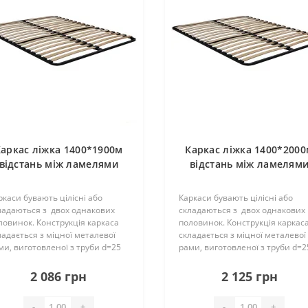
аркас ліжка 1400*1900м
Каркас ліжка 1400*200
відстань між ламелями
відстань між ламелям
4,5см (36 ламелей)
4,5см (38 ламелей)
П25*25*1,2мм
П25*25*1,2мм
ркаси бувають цілісні або
Каркаси бувають цілісні або
ладаються з двох однакових
складаються з двох однакових
ловинок. Конструкція каркаса
половинок. Конструкція каркас
ладається з міцної металевої
складається з міцної металевої
ми, виготовленої з труби d=25
рами, виготовленої з труби d=2
 і ламелей. Їх кількість може
мм і ламелей. Їх кількість може
ладати – 18 (19) шт. на одне
складати – 18 (19) шт. на одне
2 086 грн
2 125 грн
альне місце, вони..
спальне місце, вони..
-
+
-
+