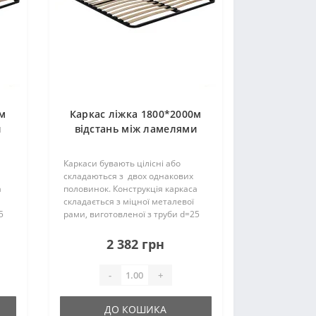
0м
Каркас ліжка 1800*2000м
и
відстань між ламелями
4,5см (38 ламелей)
П25*25*1,2мм
Каркаси бувають цілісні або
складаються з двох однакових
а
половинок. Конструкція каркаса
складається з міцної металевої
5
рами, виготовленої з труби d=25
мм і ламелей. Їх кількість може
складати – 18 (19) шт. на одне
2 382 грн
спальне місце, вони..
-
+
ДО КОШИКА