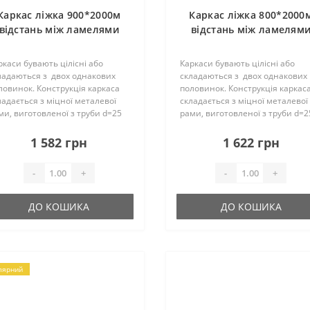
Каркас ліжка 900*2000м
Каркас ліжка 800*2000
відстань між ламелями
відстань між ламелям
4,5см (19 ламелей)
2.5см (23 ламелей)
П25*25*1,2мм
П25*25*1,2мм
ркаси бувають цілісні або
Каркаси бувають цілісні або
ладаються з двох однакових
складаються з двох однакових
ловинок. Конструкція каркаса
половинок. Конструкція каркас
ладається з міцної металевої
складається з міцної металевої
ми, виготовленої з труби d=25
рами, виготовленої з труби d=2
 і ламелей. Їх кількість може
мм і ламелей. Їх кількість може
ладати – 18 (19) шт. на одне
складати – 18 (19) шт. на одне
1 582 грн
1 622 грн
альне місце, вони..
спальне місце, вони..
-
+
-
+
ДО КОШИКА
ДО КОШИКА
лярний