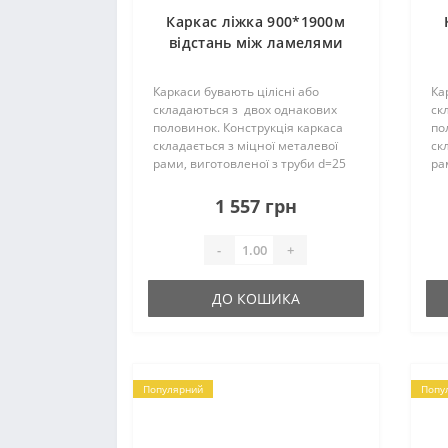
Каркас ліжка 900*1900м
відстань між ламелями
4,5см (18 ламелей)
П25*25*1,2мм
Каркаси бувають цілісні або
Ка
складаються з двох однакових
ск
половинок. Конструкція каркаса
по
складається з міцної металевої
ск
рами, виготовленої з труби d=25
ра
мм і ламелей. Їх кількість може
мм
складати – 18 (19) шт. на одне
ск
1 557 грн
спальне місце, вони..
сп
-
+
ДО КОШИКА
Популярний
Попу