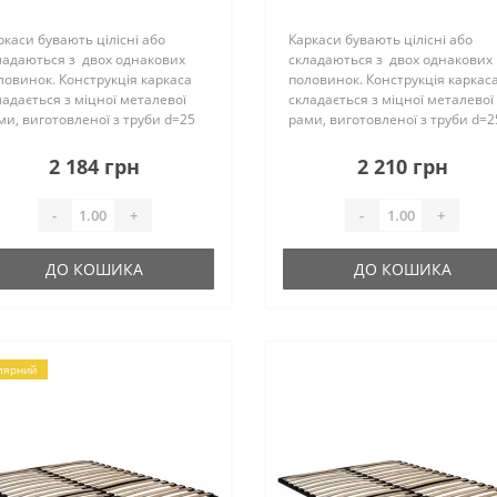
ламелями 2,5см (22
ламелями 2,5см (23
ламелей) П25*25*1,2мм
ламелей) П25*25*1,2м
ркаси бувають цілісні або
Каркаси бувають цілісні або
ладаються з двох однакових
складаються з двох однакових
ловинок. Конструкція каркаса
половинок. Конструкція каркас
ладається з міцної металевої
складається з міцної металевої
ми, виготовленої з труби d=25
рами, виготовленої з труби d=2
 і ламелей. Їх кількість може
мм і ламелей. Їх кількість може
ладати – 22 (23) шт. на одне
складати – 22 (23) шт. на одне
2 184 грн
2 210 грн
альне місце, вони..
спальне місце, вони..
-
+
-
+
ДО КОШИКА
ДО КОШИКА
лярний