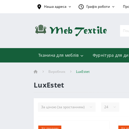
Наша адреса
Графік роботи
Про
Тканина для меблів
Фурнітура для ди
Виробник
LuxEstet
LuxEstet
Хіт продажу
Хіт п