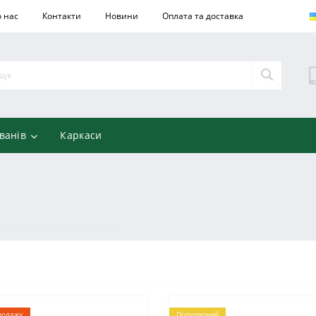
 нас
Контакти
Новини
Оплата та доставка
ванів
Каркаси
родажу
Популярний