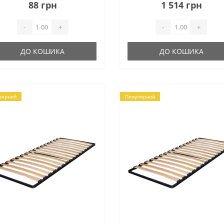
складати – 18 (19) шт. на одне
88 грн
1 514 грн
спальне місце, вони..
-
+
-
+
ДО КОШИКА
ДО КОШИКА
лярний
Популярний