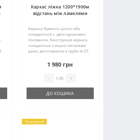
м
Каркас ліжка 1200*1900м
и
відстань між ламелями
4,5см (36 ламелей)
П25*25*1,2мм
Каркаси бувають цілісні або
складаються з двох однакових
а
половинок. Конструкція каркаса
складається з міцної металевої
5
рами, виготовленої з труби d=25
мм і ламелей. Їх кількість може
складати – 18 (19) шт. на одне
1 980 грн
спальне місце, вони..
-
+
ДО КОШИКА
Популярний