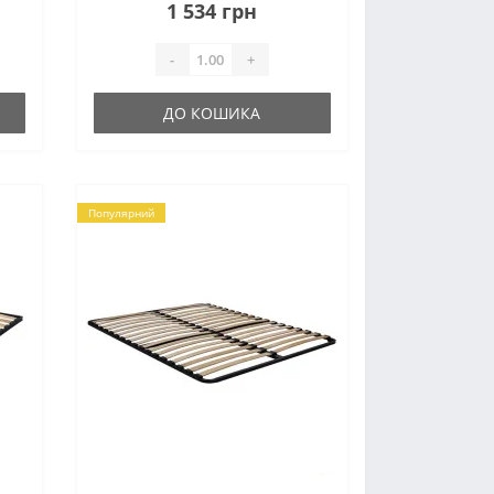
складати – 18 (19) шт. на одне
1 534 грн
спальне місце, вони..
-
+
ДО КОШИКА
Популярний