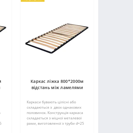
м
Каркас ліжка 800*2000м
и
відстань між ламелями
4,5см (19 ламелей)
П25*25*1,2мм
Каркаси бувають цілісні або
складаються з двох однакових
а
половинок. Конструкція каркаса
складається з міцної металевої
5
рами, виготовленої з труби d=25
мм і ламелей. Їх кількість може