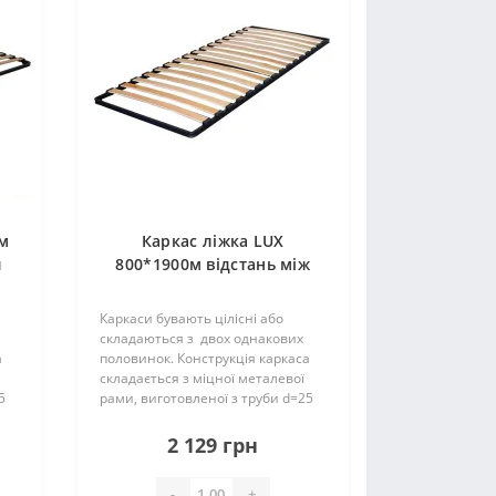
0м
Каркас ліжка LUX
и
800*1900м відстань між
ламелями 2,5см (22
ламелей) П25*25*1,2мм
Каркаси бувають цілісні або
складаються з двох однакових
а
половинок. Конструкція каркаса
складається з міцної металевої
5
рами, виготовленої з труби d=25
мм і ламелей. Їх кількість може
складати – 22 (23) шт. на одне
2 129 грн
спальне місце, вони..
-
+