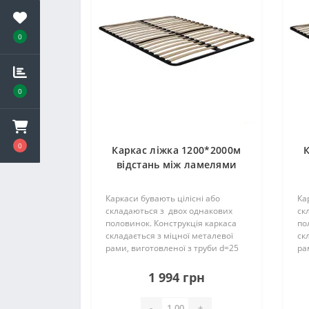
0
0
0
Каркас ліжка 1200*2000м
К
відстань між ламелями
4,5см (38 ламелей)
П25*25*1,2мм
Каркаси бувають цілісні або
Ка
складаються з двох однакових
ск
половинок. Конструкція каркаса
по
складається з міцної металевої
ск
рами, виготовленої з труби d=25
ра
мм і ламелей. Їх кількість може
мм
складати – 18 (19) шт. на одне
ск
1 994 грн
спальне місце, вони..
сп
-
+