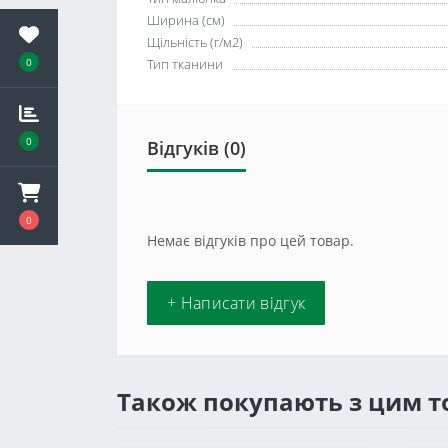
Ширина (см)
Щільність (г/м2)
0
Тип тканини
0
Відгуків (0)
0
Немає відгуків про цей товар.
+ Написати відгук
Також покупають з цим 