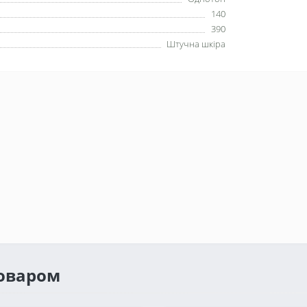
140
390
Штучна шкіра
товаром