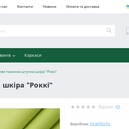
 нас
Контакти
Новини
Оплата та доставка
ванів
Каркаси
ва тканина штучна шкіра "Роккі"
шкіра "Роккі"
Відгуки:
(0)
Виробник:
EXIMTEXTIL