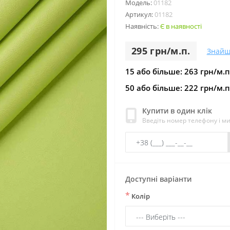
Модель:
01182
Артикул:
01182
Наявність:
Є в наявності
295 грн/м.п.
Знайш
15 або більше: 263 грн/м.п
50 або більше: 222 грн/м.п
Купити в один клік
Введіть номер телефону і м
Доступні варіанти
*
Колір