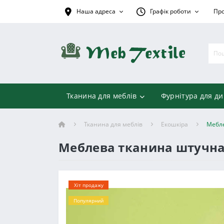
Наша адреса
Графік роботи
Про
Тканина для меблів
Фурнітура для ди
Тканина для меблів
Екошкіра
Мебле
Меблева тканина штучна 
Хіт продажу
Популярний