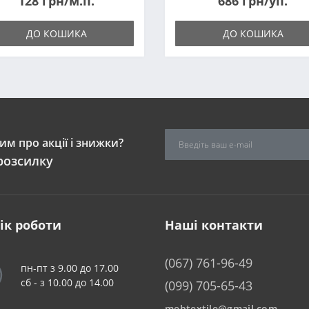
128 грн/м.п.
686 грн/уп.
ДО КОШИКА
ДО КОШИКА
м про акції і знижки?
розсилку
ік роботи
Наші контакти
(067) 761-96-49
пн-пт з 9.00 до 17.00
сб - з 10.00 до 14.00
(099) 705-65-43
mebtextile@gmail.com