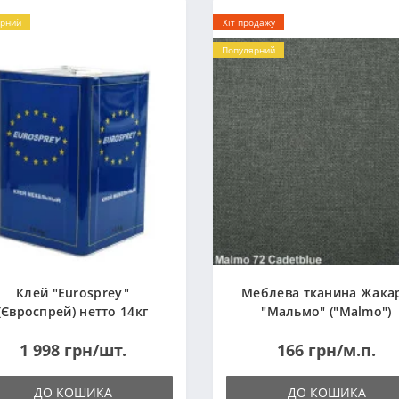
рний
Хіт продажу
Популярний
Клей "Eurosprey"
Меблева тканина Жака
(Євроспрей) нетто 14кг
"Мальмо" ("Malmo")
1 998 грн/шт.
166 грн/м.п.
ДО КОШИКА
ДО КОШИКА