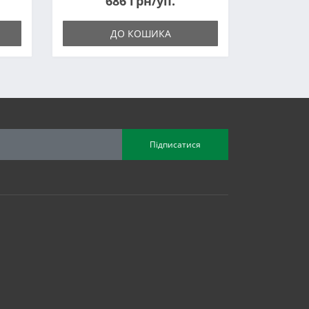
686 грн/уп.
ДО КОШИКА
Підписатися