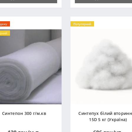
одажу
Популярний
рний
Синтепон 300 г/м.кв
Синтепух білий вторин
15D 5 кг (Україна)