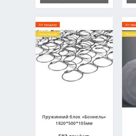
Хіт продажу
Хіт пр
Популярний
Популя
Пружинний блок «Боннель»
1820*500*105мм