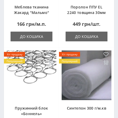
Меблева тканина
Поролон ППУ EL
Жакард "Мальмо"
2240 товщина 30мм
("Malmo")
лист 1,0*2,0м
166 грн/м.п.
449 грн/шт.
(1000x2000мм)
ДО КОШИКА
ДО КОШИКА
Хіт продажу
Хіт продажу
Популярний
Популярний
Пружинний блок
Синтепон 300 г/м.кв
«Боннель»