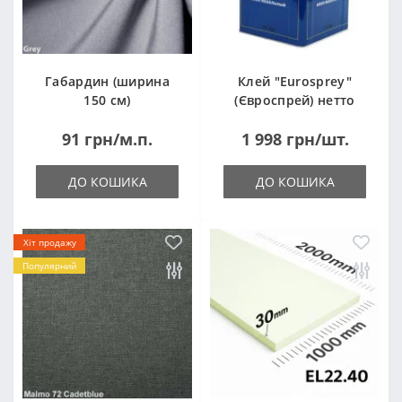
Габардин (ширина
Клей "Eurosprey"
150 см)
(Євроспрей) нетто
14кг
91 грн/м.п.
1 998 грн/шт.
ДО КОШИКА
ДО КОШИКА
Хіт продажу
Популярний