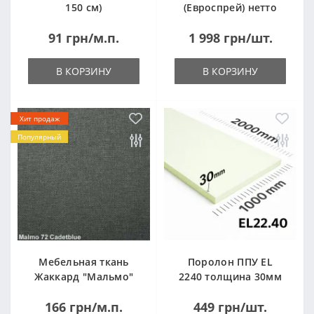
150 см)
(Евроспрей) нетто
14кг
91 грн/м.п.
1 998 грн/шт.
В КОРЗИНУ
В КОРЗИНУ
Хит продаж
Популярный
Мебельная ткань
Поролон ППУ EL
Жаккард "Мальмо"
2240 толщина 30мм
("Malmo")
лист 1,0*2,0м
166 грн/м.п.
449 грн/шт.
(1000x2000мм)