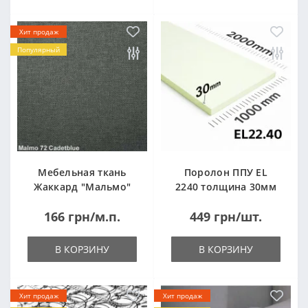
Хит продаж
Популярный
Мебельная ткань
Поролон ППУ EL
Жаккард "Мальмо"
2240 толщина 30мм
("Malmo")
лист 1,0*2,0м
166 грн/м.п.
449 грн/шт.
(1000x2000мм)
В КОРЗИНУ
В КОРЗИНУ
Хит продаж
Хит продаж