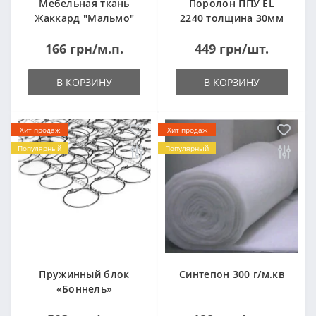
Мебельная ткань
Поролон ППУ EL
Жаккард "Мальмо"
2240 толщина 30мм
("Malmo")
лист 1,0*2,0м
166 грн/м.п.
449 грн/шт.
(1000x2000мм)
В КОРЗИНУ
В КОРЗИНУ
Хит продаж
Хит продаж
Популярный
Популярный
Пружинный блок
Синтепон 300 г/м.кв
«Боннель»
1820*500*105мм