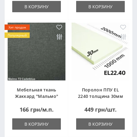
В КОРЗИНУ
В КОРЗИНУ
Хит продаж
Популярный
Мебельная ткань
Поролон ППУ EL
Жаккард "Мальмо"
2240 толщина 30мм
("Malmo")
лист 1,0*2,0м
166 грн/м.п.
449 грн/шт.
(1000x2000мм)
В КОРЗИНУ
В КОРЗИНУ