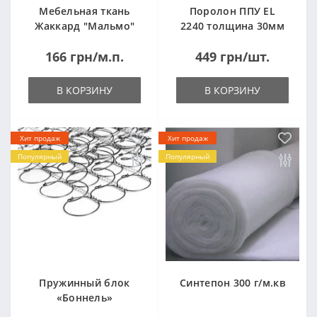
Мебельная ткань
Поролон ППУ EL
Жаккард "Мальмо"
2240 толщина 30мм
("Malmo")
лист 1,0*2,0м
166 грн/м.п.
449 грн/шт.
(1000x2000мм)
В КОРЗИНУ
В КОРЗИНУ
Хит продаж
Хит продаж
Популярный
Популярный
Пружинный блок
Синтепон 300 г/м.кв
«Боннель»
1820*500*105мм