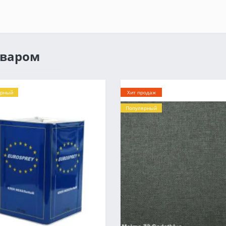
оваром
ярный
Хит продаж
Популярный