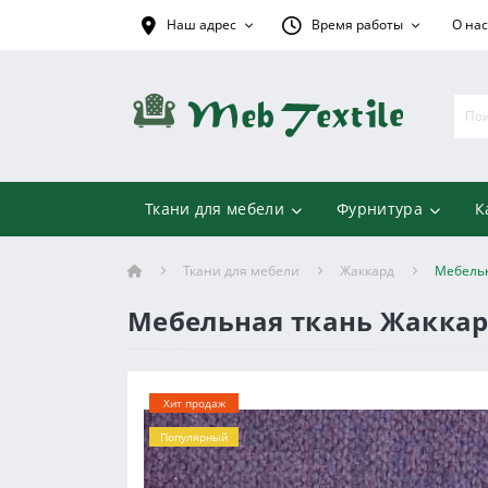
Наш адрес
Время работы
О нас
Ткани для мебели
Фурнитура
К
Ткани для мебели
Жаккард
Мебельн
Мебельная ткань Жаккар
Хит продаж
Популярный