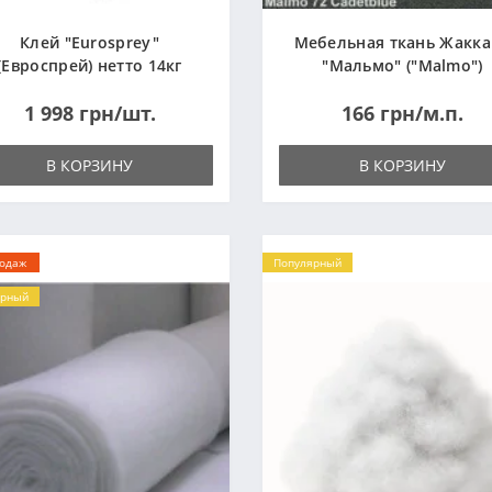
Клей "Eurosprey"
Мебельная ткань Жакк
(Евроспрей) нетто 14кг
"Мальмо" ("Malmo")
1 998 грн/шт.
166 грн/м.п.
В КОРЗИНУ
В КОРЗИНУ
родаж
Популярный
ярный