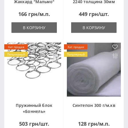
Жаккард "Мальмо"
2240 толщина 30мм
("Malmo")
лист 1,0*2,0м
166 грн/м.п.
449 грн/шт.
(1000x2000мм)
В КОРЗИНУ
В КОРЗИНУ
Хит продаж
Хит продаж
Популярный
Популярный
Пружинный блок
Синтепон 300 г/м.кв
«Боннель»
1820*500*105мм
503 грн/шт.
128 грн/м.п.