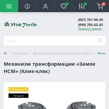
0
0
0
(067) 761-96-49
(099) 705-65-43
Заказать звонок
Фурнитура
Механизмы трансформации для мебели
Механиз
Механизм трансформации «Замок
НСМ» (Клик-кляк)
Популярный
Продано