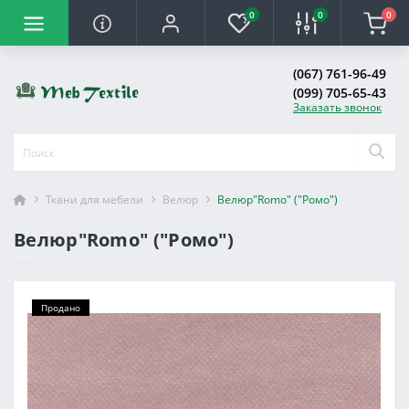
0
0
0
(067) 761-96-49
(099) 705-65-43
Заказать звонок
Ткани для мебели
Велюр
Велюр"Romo" ("Ромо")
Велюр"Romo" ("Ромо")
Продано