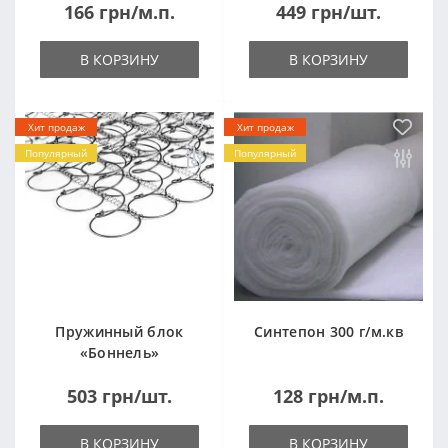
166 грн/м.п.
449 грн/шт.
(1000x2000мм)
В КОРЗИНУ
В КОРЗИНУ
Хит продаж
Хит продаж
Популярный
Популярный
Пружинный блок
Синтепон 300 г/м.кв
«Боннель»
1820*500*105мм
503 грн/шт.
128 грн/м.п.
В КОРЗИНУ
В КОРЗИНУ