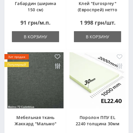
Габардин (ширина
Клей "Eurosprey"
150 см)
(Евроспрей) нетто
14кг
91 грн/м.п.
1 998 грн/шт.
В КОРЗИНУ
В КОРЗИНУ
Хит продаж
Популярный
Мебельная ткань
Поролон ППУ EL
Жаккард "Мальмо"
2240 толщина 30мм
("Malmo")
лист 1,0*2,0м