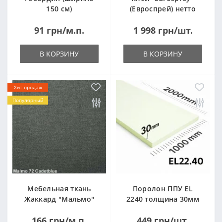
150 см)
(Евроспрей) нетто
14кг
91 грн/м.п.
1 998 грн/шт.
В КОРЗИНУ
В КОРЗИНУ
Хит продаж
Популярный
Мебельная ткань
Поролон ППУ EL
Жаккард "Мальмо"
2240 толщина 30мм
("Malmo")
лист 1,0*2,0м
166 грн/м.п.
449 грн/шт.
(1000x2000мм)