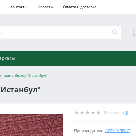
Контакты
Новости
Оплата и доставка
аркасы
я ткань Велюр "Истанбул"
"Истанбул"
Отзывы:
(0)
Производитель:
APEX (АПЕКС)