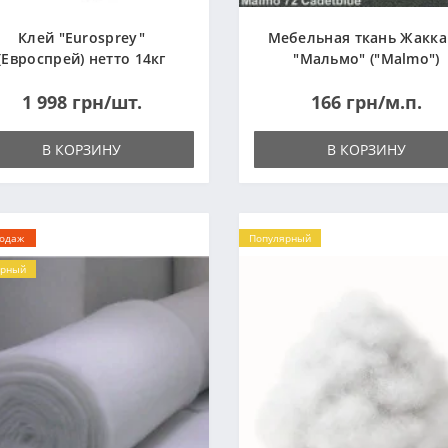
Клей "Eurosprey"
Мебельная ткань Жакк
(Евроспрей) нетто 14кг
"Мальмо" ("Malmo")
1 998 грн/шт.
166 грн/м.п.
В КОРЗИНУ
В КОРЗИНУ
родаж
Популярный
ярный