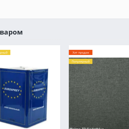
оваром
ярный
Хит продаж
Популярный