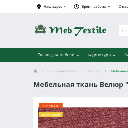
Наш адрес
Время работы
О нас
Ткани для мебели
Фурнитура
К
Ткани для мебели
Велюр
Мебельна
Мебельная ткань Велюр 
Хит продаж
Популярный