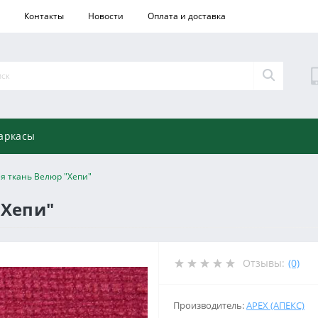
Контакты
Новости
Оплата и доставка
аркасы
я ткань Велюр "Хепи"
"Хепи"
Отзывы:
(0)
Производитель:
APEX (АПЕКС)