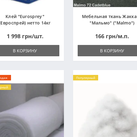
Клей "Eurosprey"
Мебельная ткань Жакк
(Евроспрей) нетто 14кг
"Мальмо" ("Malmo")
1 998 грн/шт.
166 грн/м.п.
В КОРЗИНУ
В КОРЗИНУ
родаж
Популярный
ярный