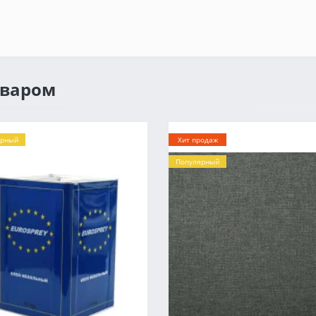
оваром
ярный
Хит продаж
Популярный