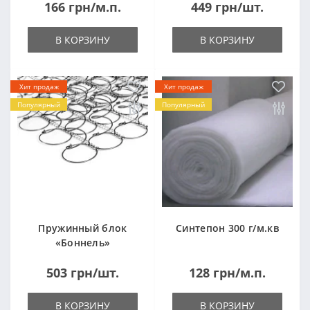
166 грн/м.п.
449 грн/шт.
(1000x2000мм)
В КОРЗИНУ
В КОРЗИНУ
Хит продаж
Хит продаж
Популярный
Популярный
Пружинный блок
Синтепон 300 г/м.кв
«Боннель»
1820*500*105мм
503 грн/шт.
128 грн/м.п.
В КОРЗИНУ
В КОРЗИНУ