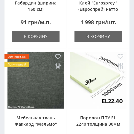
Габардин (ширина
Клей "Eurosprey"
150 см)
(Евроспрей) нетто
14кг
91 грн/м.п.
1 998 грн/шт.
В КОРЗИНУ
В КОРЗИНУ
Хит продаж
Популярный
Мебельная ткань
Поролон ППУ EL
Жаккард "Мальмо"
2240 толщина 30мм
("Malmo")
лист 1,0*2,0м