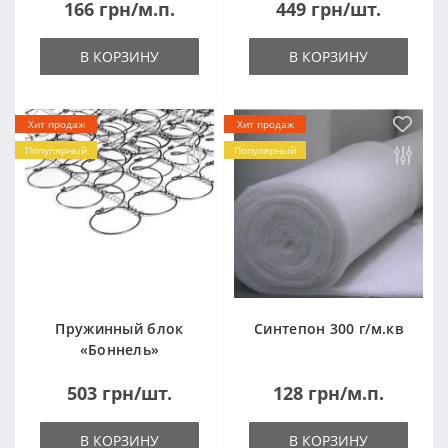
166 грн/м.п.
449 грн/шт.
(1000x2000мм)
В КОРЗИНУ
В КОРЗИНУ
Хит продаж
Хит продаж
Популярный
Популярный
Пружинный блок
Синтепон 300 г/м.кв
«Боннель»
1820*500*105мм
503 грн/шт.
128 грн/м.п.
В КОРЗИНУ
В КОРЗИНУ