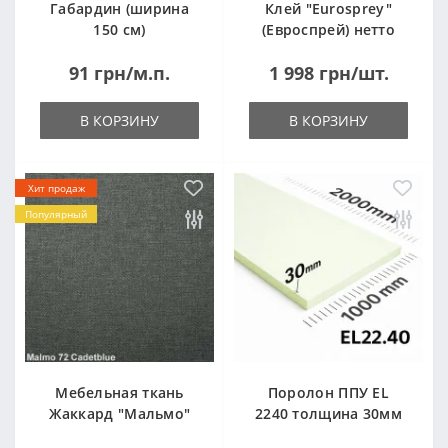
Габардин (ширина
Клей "Eurosprey"
150 см)
(Евроспрей) нетто
14кг
91 грн/м.п.
1 998 грн/шт.
В КОРЗИНУ
В КОРЗИНУ
Хит продаж
Популярный
Мебельная ткань
Поролон ППУ EL
Жаккард "Мальмо"
2240 толщина 30мм
("Malmo")
лист 1,0*2,0м