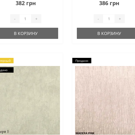
екрасным качеством, как
Manche создадут атмосферу те
382 грн
386 грн
тойчивость к зацепкам. Такая
и уюта в Вашем доме...
ань придется по вкусу пок..
-
+
-
+
В КОРЗИНУ
В КОРЗИНУ
лярный
Продано
одано