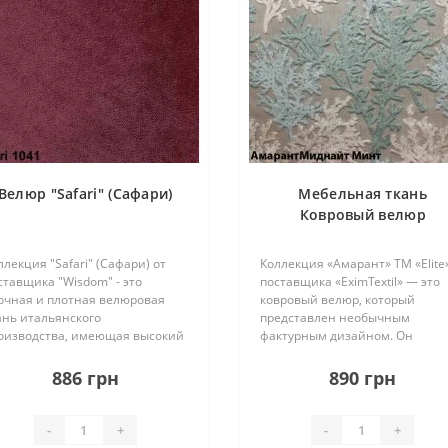
Велюр "Safari" (Сафари)
Мебельная ткань
Ковровый велюр
«Амарант»
ллекция "Safari" (Сафари) от
Коллекция «Амарант» ТМ «Elite
ставщика "Wisdom" - это
поставщика «EximTextil» — это
очная и плотная велюровая
ковровый велюр, который
ань итальянского
представлен необычным
оизводства, имеющая высокий
фактурным дизайном. Он
казатель износостойкости, но
напоминает зимний рисунок,
ивительно нежная и
появившийся утром на окне
886 грн
890 грн
лковистая на ощупь.
после морозной ночи. На одно
знообразная цветовая гамма
полотне сочетаются холодные 
 оттенков)..
тепл..
-
+
-
+