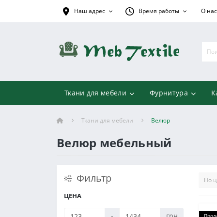
Наш адрес
Время работы
О нас
Ткани для мебели
Фурнитура
К
Ткани для мебели
Велюр
Велюр мебельный
Фильтр
ЦЕНА
-
грн
Прод