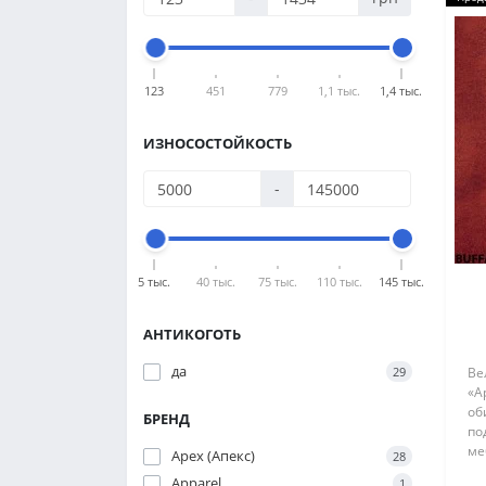
123
451
779
1,1 тыс.
1,4 тыс.
ИЗНОСОСТОЙКОСТЬ
-
5 тыс.
40 тыс.
75 тыс.
110 тыс.
145 тыс.
АНТИКОГОТЬ
да
29
Ве
«A
об
БРЕНД
по
ме
Apex (Апекс)
28
ра
Apparel
1