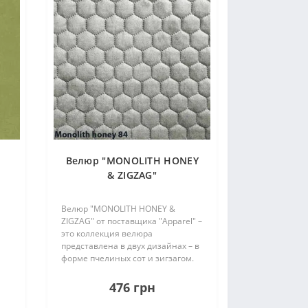
Велюр "MONOLITH HONEY
& ZIGZAG"
Велюр "MONOLITH HONEY &
ZIGZAG" от поставщика "Apparel" –
это коллекция велюра
представлена в двух дизайнах – в
форме пчелиных сот и зигзагом.
Компаньоном к ней является
однотонная велюровая
476 грн
коллекция "MONOLITH", которая
помогает создавать оригинальн..