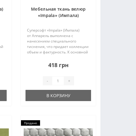
а)
Мебельная ткань велюр
«Impala» (Импала)
Суперсофт «Impala» (Импала)
от Аппарель выполнена с
нанесением специального
ой
тиснения, что придает коллекции
объем и фактурность. К основной
палитре создан гармоничный
компаньон с романтичным
418 грн
цветочным дизайном. Ткань
выполнена в технике нанесения
фло..
-
+
В КОРЗИНУ
Продано