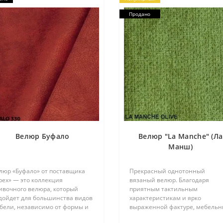
Продано
Велюр Буфало
Велюр "La Manche" (Ла
Манш)
люр «Буфало» от поставщика
Прекрасный однотонный
pex» — это коллекция
вязаный велюр. Благодаря
ивочного велюра, который
приятным тактильным
дойдет для большинства видов
характеристикам и ярко
бели, независимо от формы и
выраженной фактуре, мебель
змера. Он наделен таким
изделия в ткани La