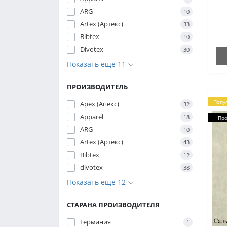
пр
ARG
ус
10
тк
Artex (Артекс)
33
Bibtex
10
Divotex
30
Показать еще 11
ПРОИЗВОДИТЕЛЬ
Попу
Apex (Апекс)
32
Apparel
18
Пр
ARG
10
Artex (Артекс)
43
Bibtex
12
divotex
38
Показать еще 12
СТАРАНА ПРОИЗВОДИТЕЛЯ
Германия
1