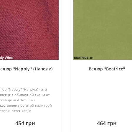
елюр "Napoly" (Наполи)
Велюр "Beatrice"
люр "Napoly" (Наполи) - это
ллекция обивочной ткани от
ставщика Artex. Она
едставлена богатой палитрой
етов и оттенков, с
еобладанием пастельных
нов. Легкий блеск ткани
454 грн
464 грн
идаст мебели неповторимость
расоту ..