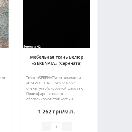
Мебельная ткань Велюр
«SERENATA» (Серената)
» от
Ткань «SERENATA» от компании
«ITALVELLUTI» — это велюр с
очень густой, короткой шерстью.
Полиэфирные волокна
обеспечивают стойкость и
мягкость. Разработанная
компанией ITALVELLUTI система
1 262 грн/м.п.
м
ZeroSpot предотвращает
и
впитывание жидкостей и
облегчает удален..
-
+