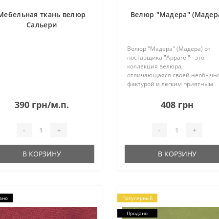
Мебельная ткань велюр
Велюр "Мадера" (Мадер
Сальери
Велюр "Мадера" (Мадера) от
поставщика "Apparel" - это
коллекция велюра,
отличающаяся своей необычн
фактурой и легким приятным
блеском. Палитра цветов
представлена современными
390 грн/м.п.
408 грн
ультрамодными оттенками,
которые сделают Вашу мебель
элегантной и изящно..
-
+
-
+
В КОРЗИНУ
В КОРЗИНУ
ано
Популярный
Продано