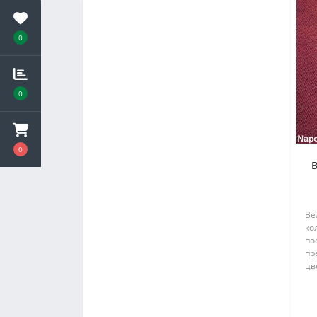
0
0
0
В
Ве
ко
по
пр
цв
пр
то
пр
и к