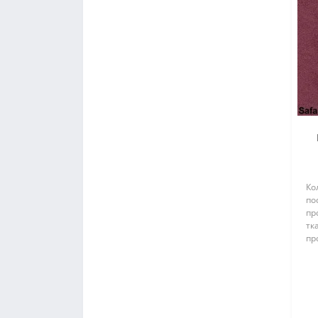
Ко
по
пр
тк
пр
по
уд
ше
Ра
(37