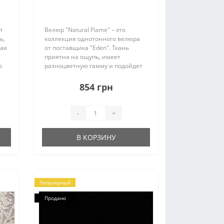
т
Велюр "Natural Flame" – это
ь,
коллекция однотонного велюра
щая
от поставщика "Eden". Ткань
приятна на ощупь, имеет
о
разноцветную гамму и подойдет
для мебели любой формы...
а
854 грн
-
+
В КОРЗИНУ
Популярный
Продано