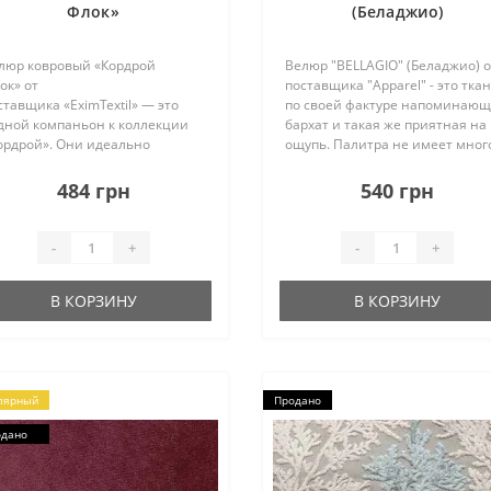
Флок»
(Беладжио)
люр ковровый «Кордрой
Велюр "BELLAGIO" (Беладжио) о
ок» от
поставщика "Apparel" - это ткан
ставщика «EximTextil» — это
по своей фактуре напоминаю
дной компаньон к коллекции
бархат и такая же приятная на
ордрой». Они идеально
ощупь. Палитра не имеет мног
полняют друг друга, так как
оттенков, но каждый цвет
ееют одинаковую структуру,
насыщен и неповторим. Обивк
484 грн
540 грн
ет и свойства. Исполнена
подходит для любых типов
ллекция в традиционных для
мебели. Коллекци..
гкой мебели цвета..
-
+
-
+
В КОРЗИНУ
В КОРЗИНУ
лярный
Продано
одано