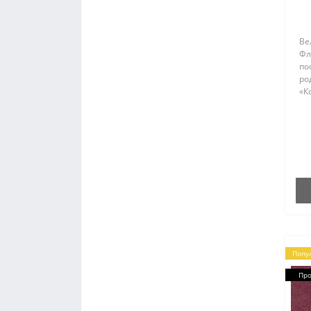
Ве
Фл
по
ро
«К
до
им
цв
ко
мя
Попу
Пр