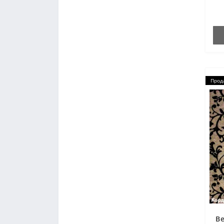
Прод
В