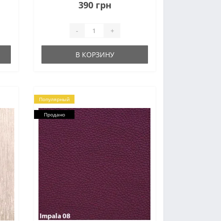
пла
другом. Яркие тона внесут в
390 грн
интерьер веселые краски и
сконцентрируют внимание на..
-
+
В КОРЗИНУ
Популярный
Продано