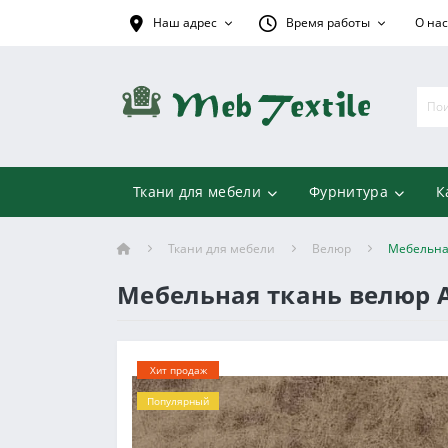
Наш адрес
Время работы
О нас
Ткани для мебели
Фурнитура
К
Ткани для мебели
Велюр
Мебельна
Мебельная ткань велюр 
Хит продаж
Популярный