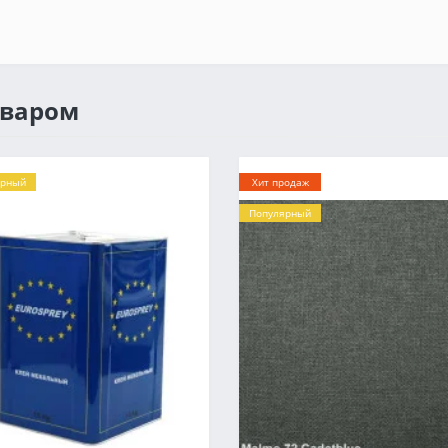
оваром
ярный
Хит продаж
Популярный