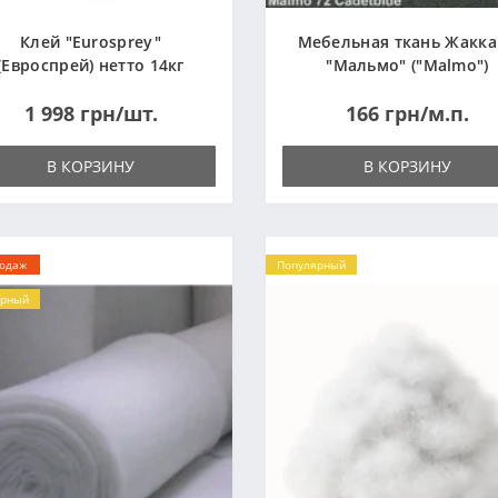
Клей "Eurosprey"
Мебельная ткань Жакк
(Евроспрей) нетто 14кг
"Мальмо" ("Malmo")
1 998 грн/шт.
166 грн/м.п.
В КОРЗИНУ
В КОРЗИНУ
родаж
Популярный
ярный