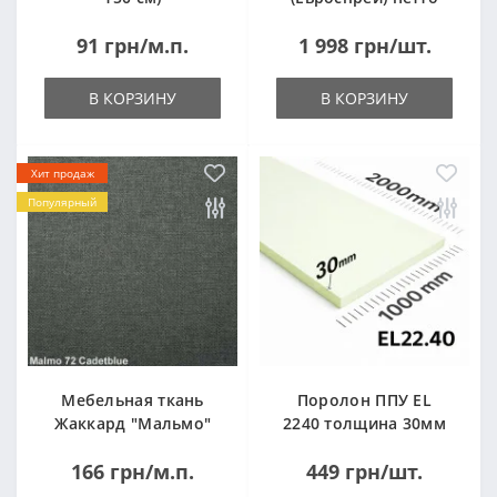
14кг
91 грн/м.п.
1 998 грн/шт.
В КОРЗИНУ
В КОРЗИНУ
Хит продаж
Популярный
Мебельная ткань
Поролон ППУ EL
Жаккард "Мальмо"
2240 толщина 30мм
("Malmo")
лист 1,0*2,0м
166 грн/м.п.
449 грн/шт.
(1000x2000мм)