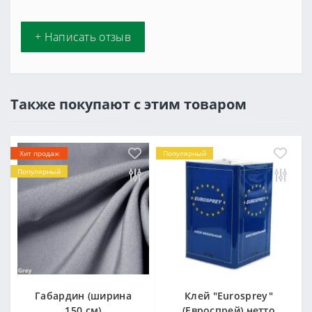
+ Написать отзыв
Также покупают с этим товаром
Хит продаж
Популярный
Популярный
Габардин (ширина
Клей "Eurosprey"
150 см)
(Евроспрей) нетто