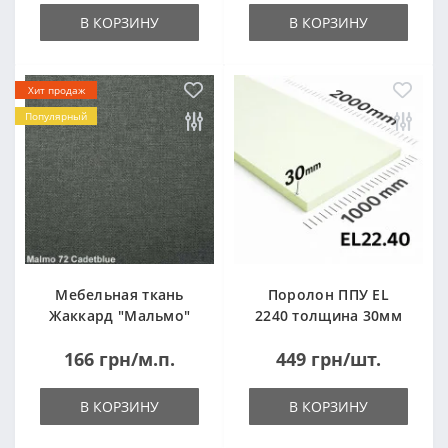
В КОРЗИНУ
В КОРЗИНУ
Хит продаж
Популярный
Мебельная ткань
Поролон ППУ EL
Жаккард "Мальмо"
2240 толщина 30мм
("Malmo")
лист 1,0*2,0м
166 грн/м.п.
449 грн/шт.
(1000x2000мм)
В КОРЗИНУ
В КОРЗИНУ