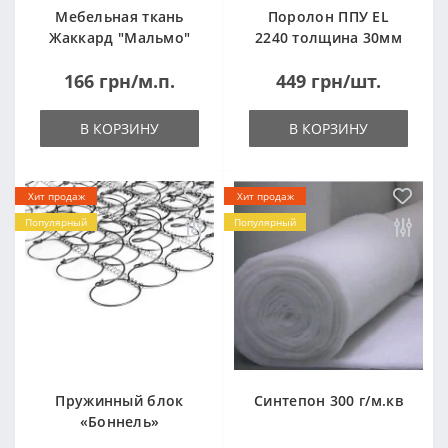
Мебельная ткань
Поролон ППУ EL
Жаккард "Мальмо"
2240 толщина 30мм
("Malmo")
лист 1,0*2,0м
166 грн/м.п.
449 грн/шт.
(1000x2000мм)
В КОРЗИНУ
В КОРЗИНУ
Хит продаж
Хит продаж
Популярный
Популярный
Пружинный блок
Синтепон 300 г/м.кв
«Боннель»
1820*500*105мм