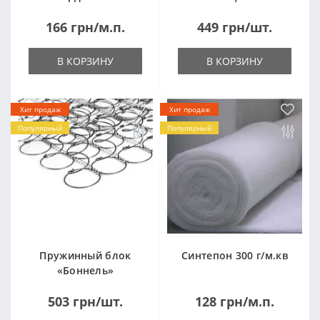
("Malmo")
лист 1,0*2,0м
166 грн/м.п.
449 грн/шт.
(1000x2000мм)
В КОРЗИНУ
В КОРЗИНУ
Хит продаж
Хит продаж
Популярный
Популярный
Пружинный блок
Синтепон 300 г/м.кв
«Боннель»
1820*500*105мм
503 грн/шт.
128 грн/м.п.