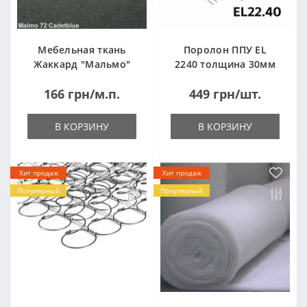
Мебельная ткань
Поролон ППУ EL
Жаккард "Мальмо"
2240 толщина 30мм
("Malmo")
лист 1,0*2,0м
166 грн/м.п.
449 грн/шт.
(1000x2000мм)
В КОРЗИНУ
В КОРЗИНУ
Хит продаж
Хит продаж
Популярный
Популярный